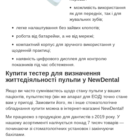
можливість використання
як для передніх, так і для
жувальних зубів;
легке налаштування без зайвих клопотів;
робота від батарейки, а не від мережі;
компактний корпус для зручного використання у
щоденній практиці;
наявність цифрового дисплея для контролю
показників під час обстеження.
Купити тестер для визначення
життєдіяльності пульпи у NewDental
Якщо ви часто сумніваєтесь щодо стану пульпи у ваших
пацієнтів, пульптестер (він же апарат для ЕОД) точно стане
вам у пригоді. Замовити його, як і інше
стоматологічне
обладнання купити
можна в інтернет-магазині NewDental!
Ми працюємо з продукцією для дантистів з 2019 року. У
нашому асортименті налічується понад 7 тисяч товарів —
починаючи зі стоматологічних установок і закінчуючи
бахілами.