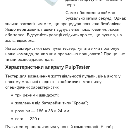
нерв.
Саме обстеження займає
буквально кілька секунд. Однак
значно важливішим є те, що процедура повністю безболісна.
Якщо нерв живий, пацієнт відчує легке поколювання, лоскіт
або тепло. Відсутність реакції свідчить про те, що пульпа, на
жаль, відмерла.
Які характеристики має пульптестер, купити який пропонує
наша команда, та як з ним правильно працювати? Про це і не
тільки розповідаємо далі.
Характеристики апарату PulpTester
Тестер для визначення життєдіяльності пульпи, ціна якого у
нашому магазині є однією з найнижчих, має низку
специфічних характеристик:
три режими швидкості;
живлення від батарейки типу “Крона”;
розміри — 186 × 38 × 24 мм;
вага — 220 г.
Пульптестер постачається у повній комплектації. У набір