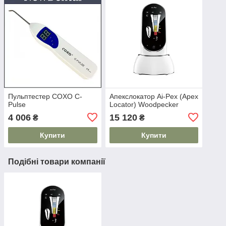
Пульптестер COXO C-
Апекслокатор Ai-Pex (Apex
Pulse
Locator) Woodpecker
4 006
15 120
₴
₴
Купити
Купити
Подібні товари компанії