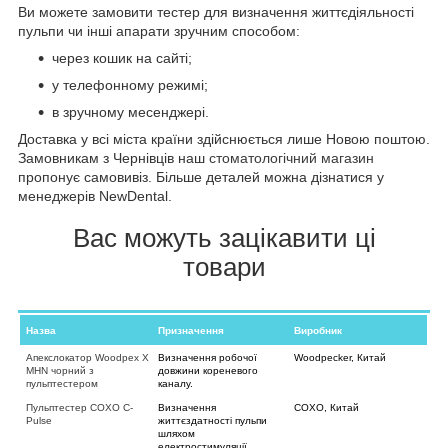
Ви можете замовити тестер для визначення життєдіяльності
пульпи чи інші апарати зручним способом:
через кошик на сайті;
у телефонному режимі;
в зручному месенджері.
Доставка у всі міста країни здійснюється лише Новою поштою.
Замовникам з Чернівців наш
стоматологічний магазин
пропонує самовивіз. Більше деталей можна дізнатися у
менеджерів NewDental.
Вас можуть зацікавити ці
товари
Назва
Призначення
Виробник
Апекслокатор Woodpex X
Визначення робочої
Woodpecker, Китай
MHN чорний з
довжини кореневого
пульптестером
каналу.
Пульптестер COXO C-
Визначення
COXO, Китай
Pulse
життєздатності пульпи
шляхом
електростимуляції.