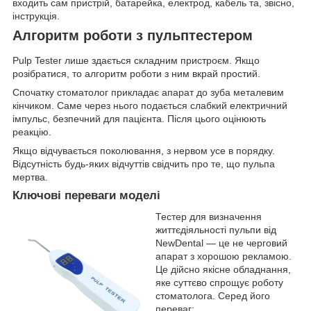
входить сам пристрій, батарейка, електрод, кабель та, звісно,
інструкція.
Алгоритм роботи з пульптестером
Pulp Tester лише здається складним пристроєм. Якщо
розібратися, то алгоритм роботи з ним вкрай простий.
Спочатку стоматолог прикладає апарат до зуба металевим
кінчиком. Саме через нього подається слабкий електричний
імпульс, безпечний для пацієнта. Після цього оцінюють
реакцію.
Якщо відчувається поколювання, з нервом усе в порядку.
Відсутність будь-яких відчуттів свідчить про те, що пульпа
мертва.
Ключові переваги моделі
Тестер для визначення
життєдіяльності пульпи від
NewDental — це не черговий
апарат з хорошою рекламою.
Це дійсно якісне обладнання,
яке суттєво спрощує роботу
стоматолога. Серед його
переваг: