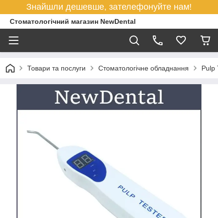
Знайшли дешевше, зателефонуйте нам!
Стоматологічний магазин NewDental
Товари та послуги
Стоматологічне обладнання
Pulp