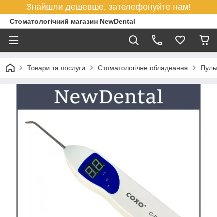
Знайшли дешевше, зателефонуйте нам!
Стоматологічний магазин NewDental
Товари та послуги
Стоматологічне обладнання
Пуль