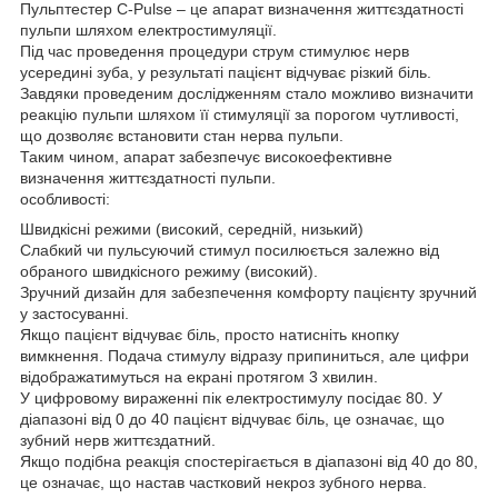
Пульптестер C-Pulse – це апарат визначення життєздатності
пульпи шляхом електростимуляції.
Під час проведення процедури струм стимулює нерв
усередині зуба, у результаті пацієнт відчуває різкий біль.
Завдяки проведеним дослідженням стало можливо визначити
реакцію пульпи шляхом її стимуляції за порогом чутливості,
що дозволяє встановити стан нерва пульпи.
Таким чином, апарат забезпечує високоефективне
визначення життєздатності пульпи.
особливості:
Швидкісні режими (високий, середній, низький)
Слабкий чи пульсуючий стимул посилюється залежно від
обраного швидкісного режиму (високий).
Зручний дизайн для забезпечення комфорту пацієнту зручний
у застосуванні.
Якщо пацієнт відчуває біль, просто натисніть кнопку
вимкнення. Подача стимулу відразу припиниться, але цифри
відображатимуться на екрані протягом 3 хвилин.
У цифровому вираженні пік електростимулу посідає 80. У
діапазоні від 0 до 40 пацієнт відчуває біль, це означає, що
зубний нерв життєздатний.
Якщо подібна реакція спостерігається в діапазоні від 40 до 80,
це означає, що настав частковий некроз зубного нерва.