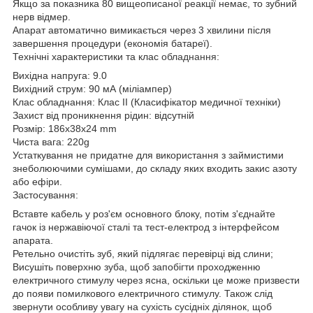
Якщо за показника 80 вищеописаної реакції немає, то зубний
нерв відмер.
Апарат автоматично вимикається через 3 хвилини після
завершення процедури (економія батареї).
Технічні характеристики та клас
обладнання
:
Вихідна напруга: 9.0
Вихідний струм: 90 мА (міліампер)
Клас обладнання: Клас II (Класифікатор медичної техніки)
Захист від проникнення рідин: відсутній
Розмір: 186x38x24 mm
Чиста вага: 220g
Устаткування не придатне для використання з займистими
знеболюючими сумішами, до складу яких входить закис азоту
або ефіри.
Застосування:
Вставте кабель у роз'єм основного блоку, потім з'єднайте
гачок із нержавіючої сталі та тест-електрод з інтерфейсом
апарата.
Ретельно очистіть зуб, який підлягає перевірці від слини;
Висушіть поверхню зуба, щоб запобігти проходженню
електричного стимулу через ясна, оскільки це може призвести
до появи помилкового електричного стимулу. Також слід
звернути особливу увагу на сухість сусідніх ділянок, щоб