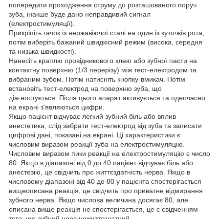
попередити проходження струму до розташованого поруч
зуба, інакше буде дано неправдивий сигнал
(електростимуляції).
Прикріпіть гачок із нержавіючої сталі на один із куточків рота,
потім виберіть бажаний швидкісний режим (висока, середня
та низька швидкості).
Нанесіть краплю провідникового клею або зубної пасти на
контактну поверхню (1/3 перерізу) між тест-електродом та
вибраним зубом. Потім натисніть кнопку-вмикач. Потім
встановіть тест-електрод на поверхню зуба, що
діагностується. Після цього апарат активується та одночасно
на екрані з'являються цифри.
Якщо пацієнт відчуває легкий зубний біль або вплив
анестетика, слід забрати тест-електрод від зуба та записати
цифрові дані, показані на екрані. Ці характеристики є
числовим виразом реакції зуба на електростимуляцію.
Числовим виразом пики реакції на електростимуляцію є число
80. Якщо в діапазоні від 0 до 40 пацієнт відчуває біль або
анестезію, це свідчить про життєздатність нерва. Якщо в
числовому діапазоні від 40 до 80 у пацієнта спостерігається
вищеописана реакція, це свідчить про приватне відмирання
зубного нерва. Якщо числова величина досягає 80, але
описана вище реакція не спостерігається, це є свідченням
того, що зубний нерв нежиттєздатний.