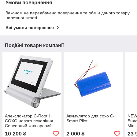
Умови повернення
Законом не передбачено повернення та обмін даного товару
належної якості
Всі умови повернення
Подібні товари компанії
Апекслокатор C-Root I+
Акумулятор для coxo C-
NEW
COXO нового покоління.
Smart Pilot
Енд
Сенсорний кольоровий
Mini
дисплей.
энд
10 200
2 000
23 
₴
₴
Mini