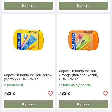
Купити
Купити
Дорожній набір Be You
Дорожній набір Be You Yellow
Orange (помаранчевий)
(жовтий) CURAPROX
CURAPROX
В наявності
Готово до відправки
732
732
₴
₴
Купити
Купити