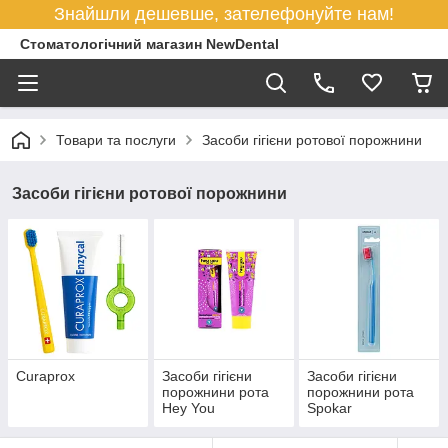
Знайшли дешевше, зателефонуйте нам!
Стоматологічний магазин NewDental
Товари та послуги
Засоби гігієни ротової порожнини
Засоби гігієни ротової порожнини
Curaprox
Засоби гігієни
Засоби гігієни
порожнини рота
порожнини рота
Hey You
Spokar