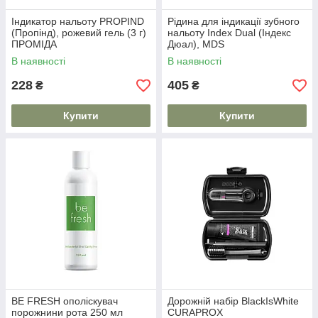
Індикатор нальоту PROPIND
Рідина для індикації зубного
(Пропінд), рожевий гель (3 г)
нальоту Index Dual (Індекс
ПРОМІДА
Дюал), MDS
В наявності
В наявності
228
405
₴
₴
Купити
Купити
BE FRESH ополіскувач
Дорожній набір BlackIsWhite
порожнини рота 250 мл
CURAPROX