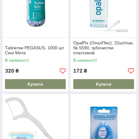
OpalPix (ОпалПікс), 32шт/пак,
Таблетки PEGASUS, 1000 шт.
№ 5590, зубочистки
Сині Мята
платсикові
В наявності
В наявності
320
172
₴
₴
Купити
Купити