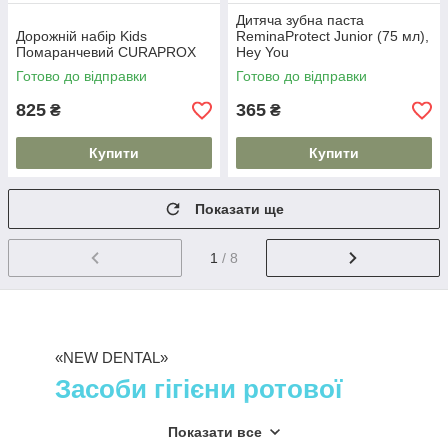
Дитяча зубна паста
Дорожній набір Kids
ReminaProtect Junior (75 мл),
Помаранчевий CURAPROX
Hey You
Готово до відправки
Готово до відправки
825
365
₴
₴
Купити
Купити
Показати ще
1
/ 8
«NEW DENTAL»
Засоби гігієни ротової
порожнини
Показати все