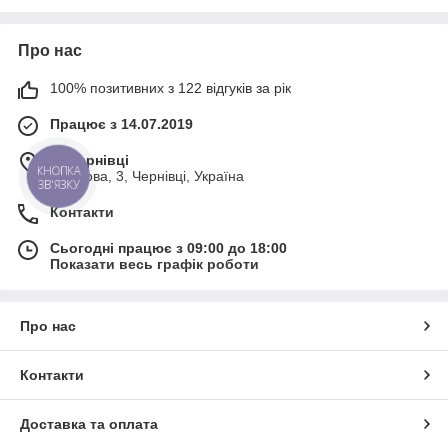
Замовляйте ефективні засоби гігієни
ротової порожнини від провідних
компаній на сайті New Dental.
Про нас
Пропонуємо оригінальну продукцію за
100% позитивних з 122 відгуків за рік
оптимальною ціною без переплат.
Працює з 14.07.2019
В КАТАЛОГ!
м. Чернівці
КНОПКА
Поштова, 3, Чернівці, Україна
ЗВ'ЯЗКУ
Контакти
Гігієна порожнини рота: які засоби
необхідні для підтримки здоров’я зубів
Сьогодні працює з 09:00 до 18:00
Показати весь графік роботи
Більшість засобів підходять для
щоденного використання на
постійній основі (ополіскувачі,
Про нас
флос тощо). Проте наші фахівці
радять точно дотримуватися
Контакти
рекомендацій виробника та
лікаря-стоматолога. Це
стосується, зокрема,
Доставка та оплата
ополіскувачів-концентратів. На