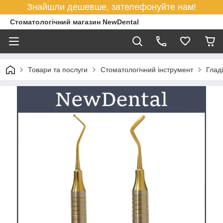
Знайшли дешевше, зателефонуйте нам!
Стоматологічний магазин NewDental
Товари та послуги
Стоматологічний інструмент
Глад