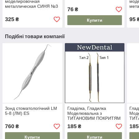
моделировочная
мод
металлическая СИНЯ №3
мета
76
₴
325
95
₴
Купити
Подібні товари компанії
Зонд стоматологічний LM
Гладілка, Гладилка
Глад
5-8 (ЛМ) ES
Моделювальна з
Мод
ТИТАНОВИМ ПОКРИТЯМ
ТИТ
№6
№1
760
185
185
₴
₴
Купити
Купити