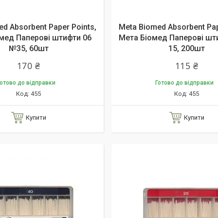
d Absorbent Paper Points,
Meta Biomed Absorbent Pap
мед Паперові штифти 06
Мета Біомед Паперові шт
№35, 60шт
15, 200шт
170 ₴
115 ₴
отово до відправки
Готово до відправки
455
455
Купити
Купити