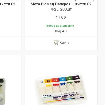
тифти 02
Мета Біомед Паперові штифти 02
№25, 200шт
115 ₴
Готово до відправки
437
Купити