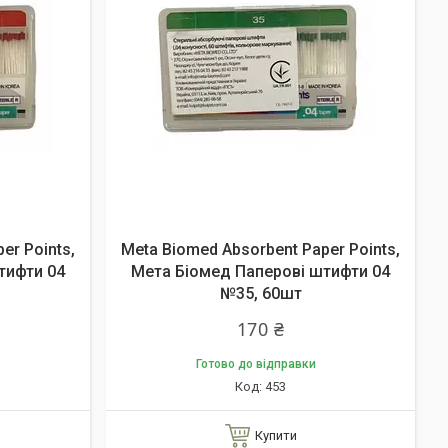
er Points,
Meta Biomed Absorbent Paper Points,
тифти 04
Мета Біомед Паперові штифти 04
№35, 60шт
170 ₴
Готово до відправки
453
Купити