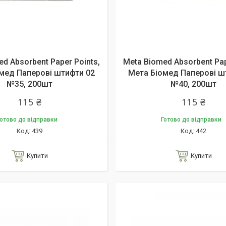
d Absorbent Paper Points,
Meta Biomed Absorbent Pap
мед Паперові штифти 02
Мета Біомед Паперові ш
№35, 200шт
№40, 200шт
115 ₴
115 ₴
отово до відправки
Готово до відправки
439
442
Купити
Купити