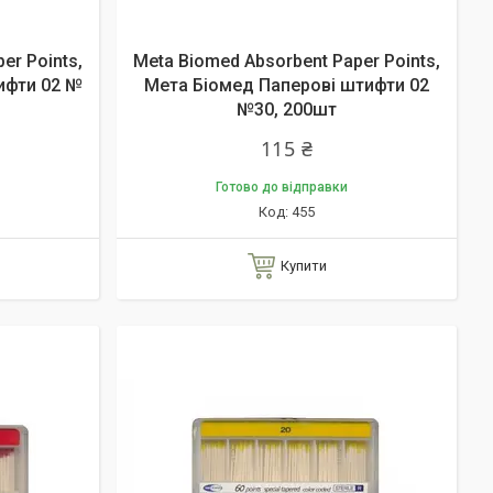
er Points,
Meta Biomed Absorbent Paper Points,
ифти 02 №
Мета Біомед Паперові штифти 02
№30, 200шт
115 ₴
Готово до відправки
455
Купити