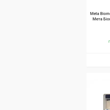
Meta Biome
Мета Біо
Г