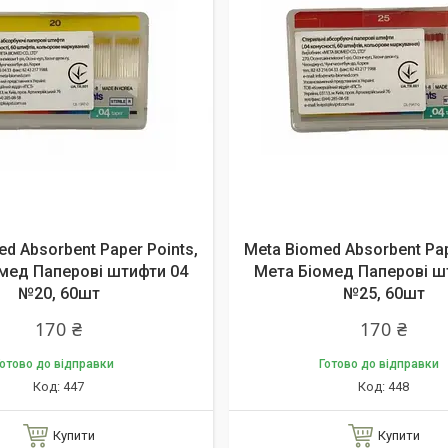
d Absorbent Paper Points,
Meta Biomed Absorbent Pap
мед Паперові штифти 04
Мета Біомед Паперові ш
№20, 60шт
№25, 60шт
170 ₴
170 ₴
отово до відправки
Готово до відправки
447
448
Купити
Купити