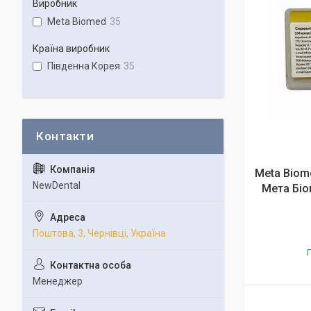
Виробник
Meta Biomed
35
Країна виробник
Південна Корея
35
Meta Biome
NewDental
Мета Біо
Поштова, 3, Чернівці, Україна
Г
Менеджер