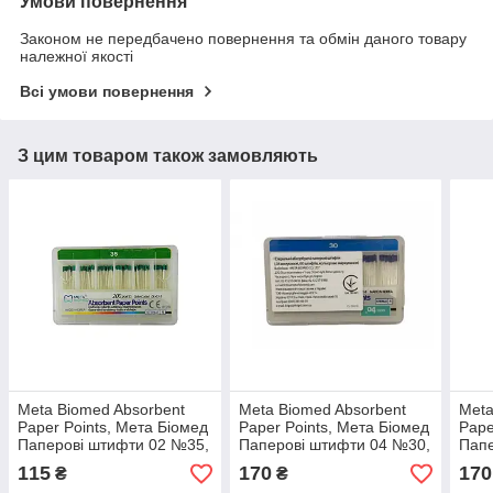
Умови повернення
Законом не передбачено повернення та обмін даного товару
належної якості
Всі умови повернення
З цим товаром також замовляють
Meta Biomed Absorbent
Meta Biomed Absorbent
Meta
Paper Points, Мета Біомед
Paper Points, Мета Біомед
Pape
Паперові штифти 02 №35,
Паперові штифти 04 №30,
Папе
200шт
60шт
60ш
115
170
170
₴
₴