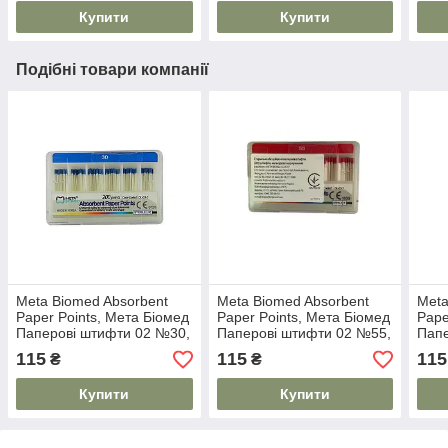
Купити
Купити
Подібні товари компанії
Meta Biomed Absorbent
Meta Biomed Absorbent
Meta
Paper Points, Мета Біомед
Paper Points, Мета Біомед
Pape
Паперові штифти 02 №30,
Паперові штифти 02 №55,
Папе
200шт
200шт
200
115
115
115
₴
₴
Купити
Купити