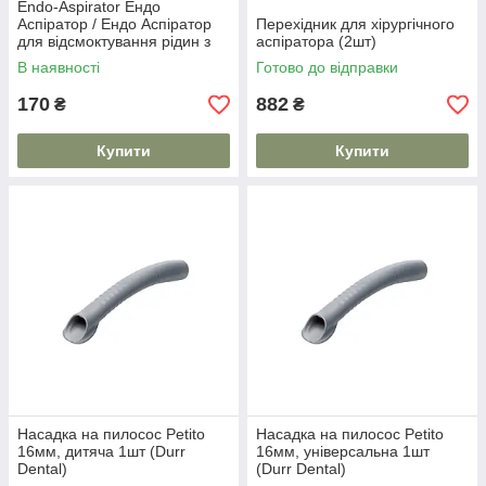
Endo-Aspirator Ендо
Аспіратор / Ендо Аспіратор
Перехідник для хірургічного
для відсмоктування рідин з
аспіратора (2шт)
кореневих каналів.
В наявності
Готово до відправки
170
882
₴
₴
Купити
Купити
Насадка на пилосос Petito
Насадка на пилосос Petito
16мм, дитяча 1шт (Durr
16мм, універсальна 1шт
Dental)
(Durr Dental)