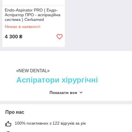
Endo-Aspirator PRO ( Ендо-
Аспіратор ПРО - аспіраційна
система ) Cerkamed
Немає в наявності
4 300
₴
«NEW DENTAL»
Аспіратори хірургічні
Хірургічні аспіратори всіх типів
Показати все
пропонує інтернет-магазин NewDental.
Вся продукція з нашого асортименту є
оригінальною та сертифікованою, тому точно
Про нас
не підведе вас у найвідповідальніший
момент!
100% позитивних з 122 відгуків за рік