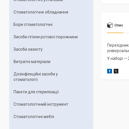
Стоматологічне обладнання
Бори стоматологічні
Опис
Засоби гігієни ротової порожнини
Перехідник
Засоби захисту
універсальн
У наборі — 
Витратні матеріали
Дезінфекційні засоби у
стоматології
Пакети для стерилізації
Стоматологічний інструмент
Стоматологічні меблі