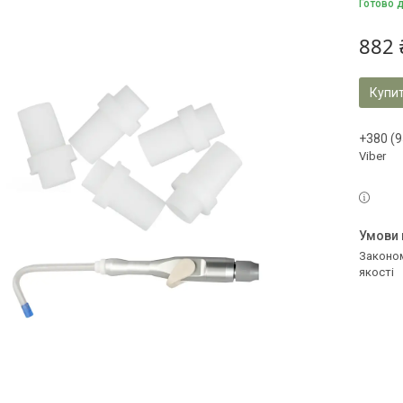
Готово 
882 
Купи
+380 (9
Viber
Законом не передбачено повернення та обмін даного товару належної
якості