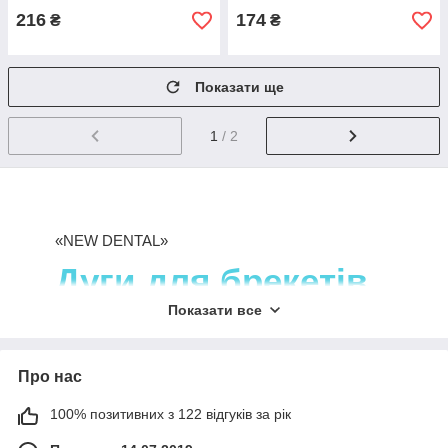
216
174
₴
₴
Показати ще
1
/ 2
«NEW DENTAL»
Дуги для брекетів
Показати все
Давно шукаєте компанію, яка пропонує дуги
для брекетів різних конфігурацій від
провідних виробників? Раді вітати вас у
Про нас
NewDental!
100% позитивних з 122 відгуків за рік
Вже понад 6 років наша компанія забезпечує
стоматологів із різних куточків України всіма