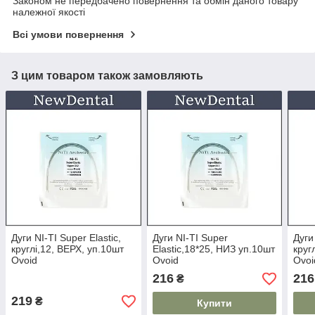
Законом не передбачено повернення та обмін даного товару
належної якості
Всі умови повернення
З цим товаром також замовляють
Дуги NI-TI Super Elastic,
Дуги NI-TI Super
Дуги
круглі,12, ВЕРХ, уп.10шт
Elastic,18*25, НИЗ уп.10шт
круг
Ovoid
Ovoid
Ovoi
216
216
₴
219
₴
Купити