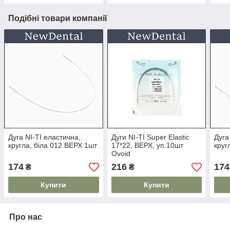
Подібні товари компанії
Дуга NI-TI еластична,
Дуги NI-TI Super Elastic
Дуга
кругла, біла 012 ВЕРХ 1шт
17*22, ВЕРХ, уп.10шт
круг
Ovoid
174
216
174
₴
₴
Купити
Купити
Про нас