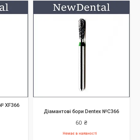
 № XF366
Діамантові бори Dentex №C366
60 ₴
Немає в наявності