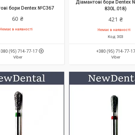
Діамантові бори Dentex 
ові бори Dentex №C367
830L.018)
60 ₴
421 ₴
Немає в наявності
Немає в наявності
303
+380 (95) 714-77-17
+380 (95) 714-77-1
Viber
Viber