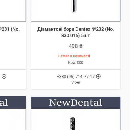
№231 (No.
Діамантові бори Dentex №232 (No.
830.016) 5шт
498 ₴
Немає в наявності
300
7
+380 (95) 714-77-17
Viber