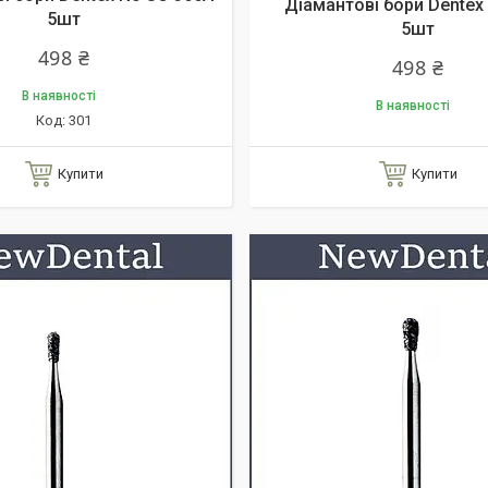
Діамантові бори Dentex
5шт
5шт
498 ₴
498 ₴
В наявності
В наявності
301
Купити
Купити