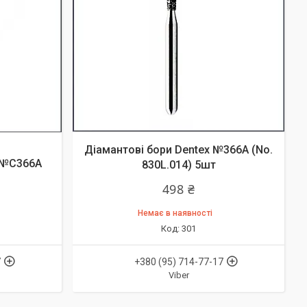
Діамантові бори Dentex №366А (No.
x №C366A
830L.014) 5шт
498 ₴
Немає в наявності
301
7
+380 (95) 714-77-17
Viber