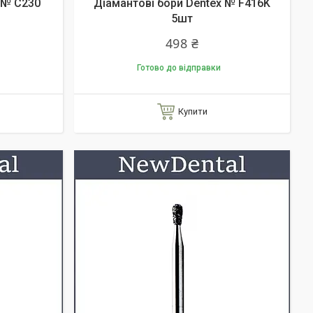
 № C230
Діамантові бори Dentex № F416K
5шт
498 ₴
Готово до відправки
Купити