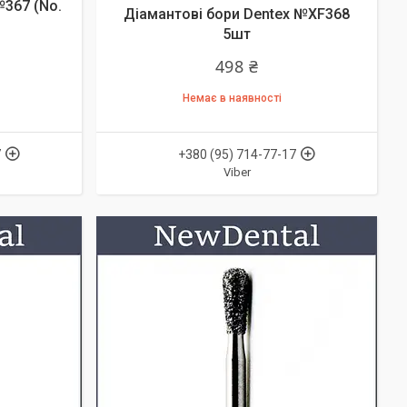
№367 (No.
Діамантові бори Dentex №XF368
5шт
498 ₴
Немає в наявності
7
+380 (95) 714-77-17
Viber