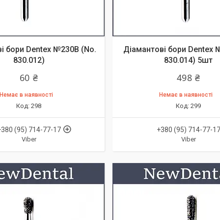
і бори Dentex №230В (No.
Діамантові бори Dentex 
830.012)
830.014) 5шт
60 ₴
498 ₴
Немає в наявності
Немає в наявності
298
299
+380 (95) 714-77-17
+380 (95) 714-77-1
Viber
Viber