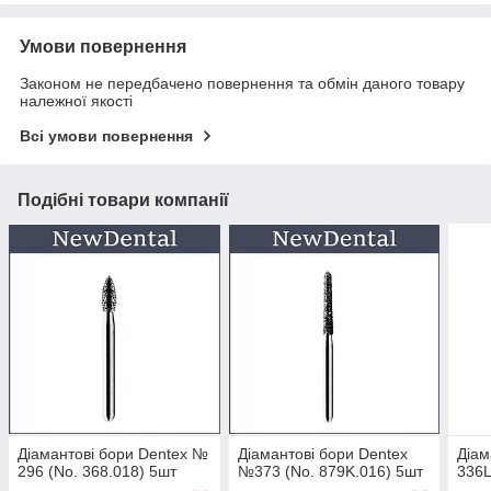
Умови повернення
Законом не передбачено повернення та обмін даного товару
належної якості
Всі умови повернення
Подібні товари компанії
Діамантові бори Dentex №
Діамантові бори Dentex
Діам
296 (No. 368.018) 5шт
№373 (No. 879K.016) 5шт
336L