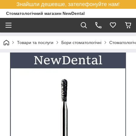
Знайшли дешевше, зателефонуйте нам!
Стоматологічний магазин NewDental
Товари та послуги
Бори стоматологічні
Cтоматологіч