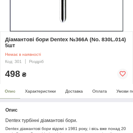
Діамантові бори Dentex №366А (No. 830L.014)
5шт
Немає в наявності
Код: 301
Роздріб
498
₴
Опис
Характеристики
Доставка
Оплата
Умови п
Опис
Dentex турбінні діамантові
бори
.
Dentex діамантові бори
відомі з 1981 року, і вісь вже понад 20