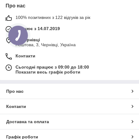
інструменти LM, ціна яких вас
Про нас
приємно вразить. Доставка товарів
можлива у всі міста країни.
100% позитивних з 122 відгуків за рік
Працює з 14.07.2019
ПЕРЕЙТИ ДО ВИБОРУ!
м. Чернівці
Поштова, 3, Чернівці, Україна
Контакти
Сьогодні працює з 09:00 до 18:00
Які види інструментів ми
Показати весь графік роботи
пропонуємо?
LM — стоматологічні інструменти, що
вражають своїм різноманіттям. Вони
Про нас
використовуються у різних галузях
стоматології, серед яких такі:
Контакти
Доставка та оплата
Графік роботи