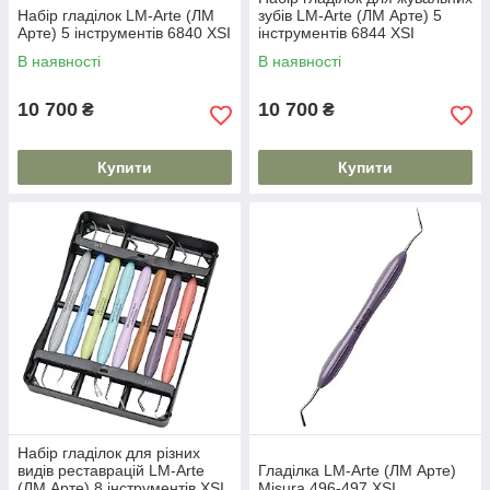
Набір гладілок LM-Arte (ЛМ
зубів LM-Arte (ЛМ Арте) 5
Арте) 5 інструментів 6840 XSI
інструментів 6844 XSI
В наявності
В наявності
10 700
10 700
₴
₴
Купити
Купити
Набір гладілок для різних
видів реставрацій LM-Arte
Гладілка LM-Arte (ЛМ Арте)
(ЛМ Арте) 8 інструментів XSI
Misura 496-497 XSI