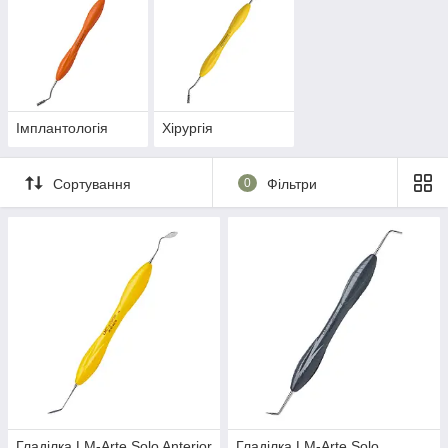
Імплантологія
Хірургія
Сортування
0
Фільтри
Гладілка LM-Arte Solo Anterior
Гладілка LM-Arte Solo