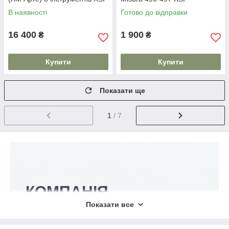
В наявності
Готово до відправки
16 400
1 900
₴
₴
Купити
Купити
Показати ще
1
/ 7
КОМПАНІЯ
NEWDENTAL
Показати все
Пропонуємо стоматологічні