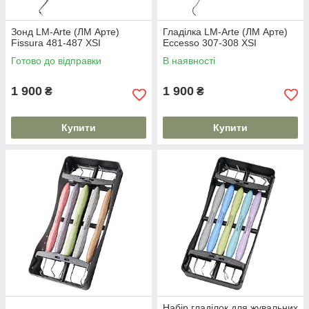
Зонд LM-Arte (ЛМ Арте)
Гладілка LM-Arte (ЛМ Арте)
Fissura 481-487 XSI
Eccesso 307-308 XSI
Готово до відправки
В наявності
1 900
1 900
₴
₴
Купити
Купити
Набір гладілок для жувальних