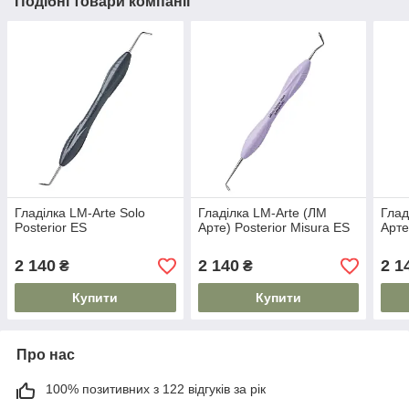
Подібні товари компанії
Гладілка LM-Arte Solo
Гладілка LM-Arte (ЛМ
Глад
Posterior ES
Арте) Posterior Misura ES
Арте
2 140
2 140
2 1
₴
₴
Купити
Купити
Про нас
100% позитивних з 122 відгуків за рік