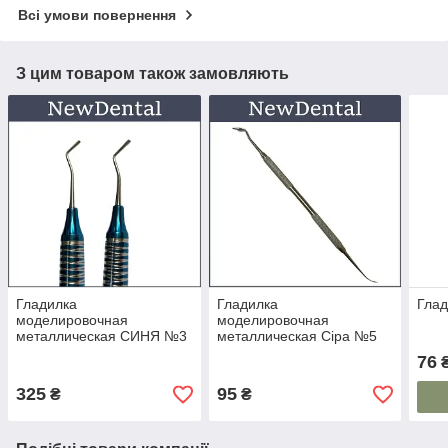
Всі умови повернення
З цим товаром також замовляють
Гладилка
Гладилка
Гла
моделировочная
моделировочная
металлическая СИНЯ №3
металлическая Сіра №5
76
325
95
₴
₴