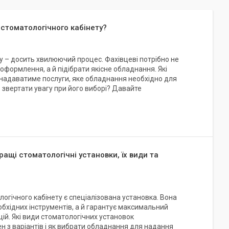
 стоматологічного кабінету?
у – досить хвилюючий процес. Фахівцеві потрібно не
оформлення, а й підібрати якісне обладнання. Які
 надаватиме послуги, яке обладнання необхідно для
о звертати увагу при його виборі? Давайте
ащі стоматологічні установки, їх види та
гічного кабінету є спеціалізована установка. Вона
еобхідних інструментів, а й гарантує максимальний
ій. Які види стоматологічних установок
ен з варіантів і як вибрати обладнання для надання