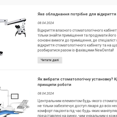
Яке обладнання потрібне для відкриття
08.04.2024
Відкриття власного стоматологічного кабінет
тільки знайти приміщення та продумати його 
основні вимоги до приміщення, де спеціаліст
відкриття стоматологічного кабінету та на щ
розбиратися разом із фахівцями NewDental!
Як вибрати стоматологічну установку? Кр
принципи роботи
08.04.2024
Центральним елементом будь-якого стоматоло
не тільки забезпечує доступ лікаря до всіх н
комфорт пацієнта під час будь-яких маніпуляц
представлені на ринку, чим унікальним є кож