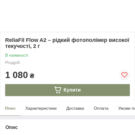
ReliaFil Flow A2 – рідкий фотополімер високої
текучості, 2 г
В наявності
Роздріб
1 080
₴
Купити
Опис
Характеристики
Доставка
Оплата
Умови п
Опис