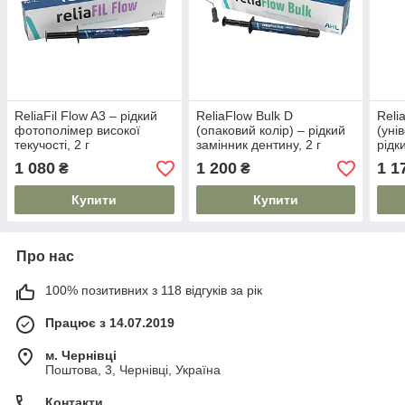
ReliaFil Flow A3 – рідкий
ReliaFlow Bulk D
Reli
фотополімер високої
(опаковий колір) – рідкий
(уні
текучості, 2 г
замінник дентину, 2 г
рідк
г
1 080
1 200
1 1
₴
₴
Купити
Купити
Про нас
100% позитивних з 118 відгуків за рік
Працює з 14.07.2019
м. Чернівці
Поштова, 3, Чернівці, Україна
Контакти