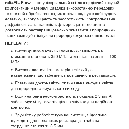
reliaFIL Flow
— це універсальний світлотвердіючий текучий
композитний матеріал. Завдяки використанню передових
технологій обробки часток, матеріал поєднує в собі чудову
естетику, високу міцність та зносостійкість. Контрольована
дифузія світла та наявність флуоресцентного агента
дозволяють реставрації ідеально зливатися з природними
тканинами зуба, імітуючи природну флуоресценцію емалі.
ПЕРЕВАГИ:
Високі фізико-механічні показники: міцність на
стискання становить 350 МПа, а міцність на згин — 100
МПа.
Висока еластичність: матеріал стійкий до
навантажень, що забезпечує довговічність реставрацій.
Естетична досконалість: оптимальна дифузія світла
для природного візуального вигляду.
Відмінна рентгеноконтрастність: показник 2.9 мм Al
забезпечує чітку візуалізацію на знімках для надійного
контролю.
Зручність у роботі: текуча консистенція ідеально
підходить для невеликих реставрацій; глибина
твердіння становить 5.5 мм.