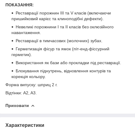
ПОКАЗАННЯ:
Реставрації порожнин III та V класів (включаючи
пришийковий карієс та клиноподібні дефекти).
Невеликі порожнини I та II класів без оклюзійного
навантаження.
Реставрації в тимчасових (молочних) зубах.
Герметизація фісур та ямок (піт-енд-фіссурний
герметик).
Використання як бази або прокладки під реставрації.
Блокування піднутрень, відновлення контурів та
корекція кольору.
Форма випуску: шприц 2 г.
Відтінки: A2, A3.
Приховати
Характеристики