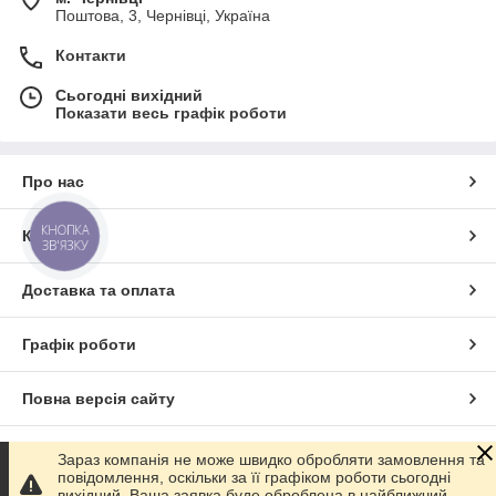
Поштова, 3, Чернівці, Україна
Контакти
Сьогодні вихідний
Показати весь графік роботи
Про нас
КНОПКА
Контакти
ЗВ'ЯЗКУ
Доставка та оплата
Графік роботи
Повна версія сайту
Сайт створено на маркетплейсі
Prom.ua
Зараз компанія не може швидко обробляти замовлення та
повідомлення, оскільки за її графіком роботи сьогодні
вихідний. Ваша заявка буде оброблена в найближчий