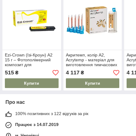
Ezi-Crown (Ізі-Кроун) А2
Акритемп, колір А2,
Акри
15 г – Фотополімерний
Acrytemp - матеріал для
Acry
композит для
виготовлення тимчасових
виго
виготовлення тимчасових
коронок (Zhermack)
коро
515
4 117
4 1
₴
₴
коронок та мостів
Купити
Купити
Про нас
100% позитивних з 122 відгуків за рік
Працює з 14.07.2019
м. Чернівці