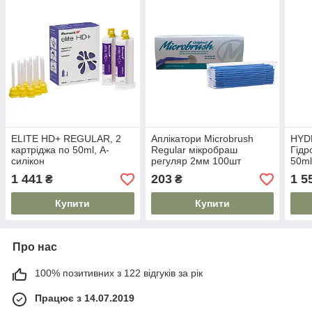
ELITE HD+ REGULAR, 2
Аплікатори Microbrush
HYD
картріджа по 50ml, А-
Regular мікробраш
Гідр
силікон
регуляр 2мм 100шт
50ml
1 441
203
1 5
₴
₴
Купити
Купити
Про нас
100% позитивних з 122 відгуків за рік
Працює з 14.07.2019