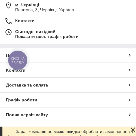
м. Чернівці
Поштова, 3, Чернівці, Україна
Контакти
Сьогодні вихідний
Показати весь графік роботи
Про нас
КНОПКА
ЗВ'ЯЗКУ
Контакти
Доставка та оплата
Графік роботи
Повна версія сайту
Сайт створено на маркетплейсі
Prom.ua
Зараз компанія не може швидко обробляти замовлення та