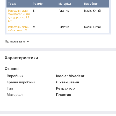
Товар
Розмір
Матеріал
Виробник
Роторозширювач
S
Пластик
Madix, Китай
стоматологічний
для дорослих S 1
шт
Роторозширювач
M
Пластик
Madix, Китай
жабка розмір M
Приховати
Характеристики
Основні
Виробник
Ivoclar Vіvadent
Країна виробник
Ліхтенштейн
Тип
Ретрактор
Матеріал
Пластик