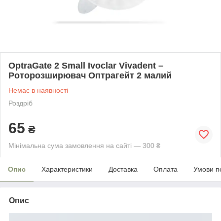
OptraGate 2 Small Ivoclar Vіvadent –
Роторозширювач Оптрагейт 2 малий
Немає в наявності
Роздріб
65
₴
Мінімальна сума замовлення на сайті — 300 ₴
Опис
Характеристики
Доставка
Оплата
Умови п
Опис