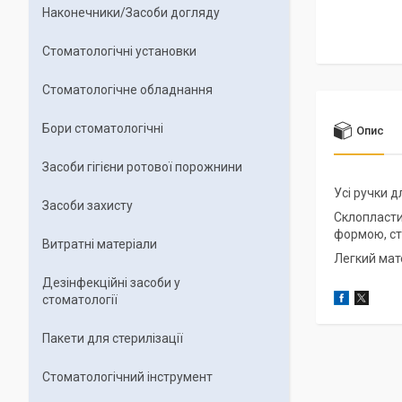
Наконечники/Засоби догляду
Стоматологічні установки
Стоматологічне обладнання
Бори стоматологічні
Опис
Засоби гігієни ротової порожнини
Усі ручки 
Засоби захисту
Склопласти
формою, сті
Витратні матеріали
Легкий мат
Дезінфекційні засоби у
стоматології
Пакети для стерилізації
Стоматологічний інструмент