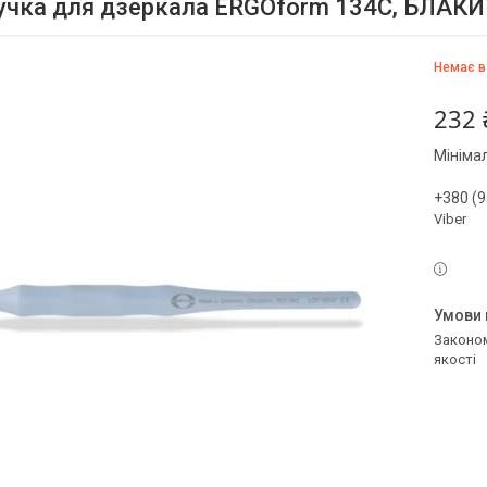
Ручка для дзеркала ERGOform 134C, БЛАКИ
Немає в
232 
Мініма
+380 (9
Viber
Законом не передбачено повернення та обмін даного товару належної
якості