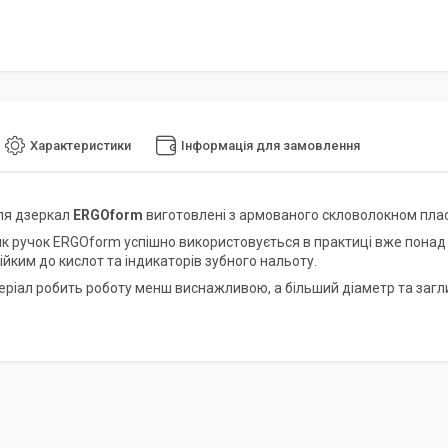
Характеристики
Інформація для замовлення
для дзеркал
ERGOform
виготовлені з армованого скловолокном плас
к ручок ERGOform успішно використовується в практиці вже понад 10
йким до кислот та індикаторів зубного нальоту.
еріал робить роботу менш виснажливою, а більший діаметр та заг