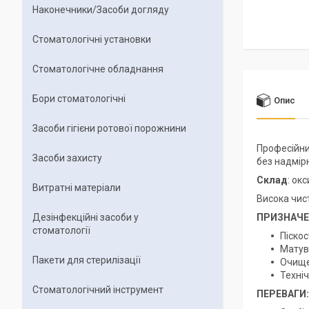
Наконечники/Засоби догляду
Стоматологічні установки
Стоматологічне обладнання
Бори стоматологічні
Опис
Засоби гігієни ротової порожнини
Професійни
Засоби захисту
без надмір
Склад
: ок
Витратні матеріали
Висока чис
Дезінфекційні засоби у
ПРИЗНАЧЕ
стоматології
Піскос
Матув
Пакети для стерилізації
Очище
Техніч
Стоматологічний інструмент
ПЕРЕВАГИ: