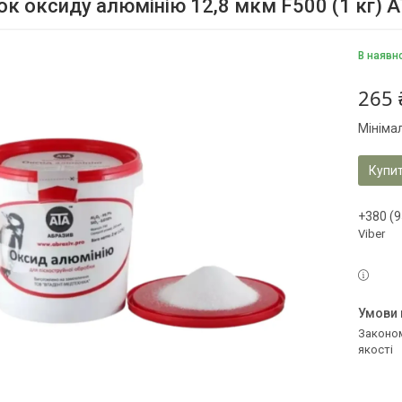
к оксиду алюмінію 12,8 мкм F500 (1 кг)
В наявн
265 
Мініма
Купи
+380 (9
Viber
Законом не передбачено повернення та обмін даного товару належної
якості