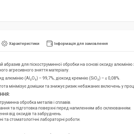
Характеристики
Інформація для замовлення
й абразив для піскоструминної обробки на основі оксиду алюмінію 
ного агресивного зняття матеріалу.
сид алюмінію (Al₂O₃) – 99,7%, діоксид кремнію (SiO₂) – ≤ 0,08%.
тота мінімізує домішки та знижує ризик небажаних включень у проц
ННЯ:
труминна обробка металів і сплавів.
ання та підготовка поверхні перед напиленням або склеюванням.
ння від оксидів та забруднень.
ні та стоматологічні лабораторні роботи.