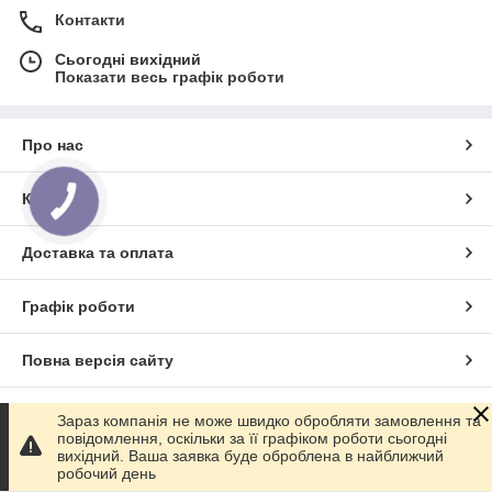
Контакти
Сьогодні вихідний
Показати весь графік роботи
Про нас
Контакти
КНОПКА
ЗВ'ЯЗКУ
Доставка та оплата
Графік роботи
Повна версія сайту
Сайт створено на маркетплейсі
Prom.ua
Зараз компанія не може швидко обробляти замовлення та
повідомлення, оскільки за її графіком роботи сьогодні
вихідний. Ваша заявка буде оброблена в найближчий
Політика конфіденційності
робочий день