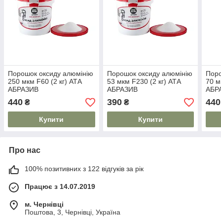
Порошок оксиду алюмінію
Порошок оксиду алюмінію
Поро
250 мкм F60 (2 кг) АТА
53 мкм F230 (2 кг) АТА
70 м
АБРАЗИВ
АБРАЗИВ
АБР
440
390
440
₴
₴
Купити
Купити
Про нас
100% позитивних з 122 відгуків за рік
Працює з 14.07.2019
м. Чернівці
Поштова, 3, Чернівці, Україна