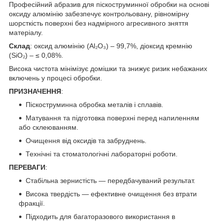
Професійний абразив для піскоструминної обробки на основі
оксиду алюмінію забезпечує контрольовану, рівномірну
шорсткість поверхні без надмірного агресивного зняття
матеріалу.
Склад
: оксид алюмінію (Al₂O₃) – 99,7%, діоксид кремнію
(SiO₂) – ≤ 0,08%.
Висока чистота мінімізує домішки та знижує ризик небажаних
включень у процесі обробки.
ПРИЗНАЧЕННЯ
:
Піскоструминна обробка металів і сплавів.
Матування та підготовка поверхні перед напиленням
або склеюванням.
Очищення від оксидів та забруднень.
Технічні та стоматологічні лабораторні роботи.
ПЕРЕВАГИ
:
Стабільна зернистість — передбачуваний результат.
Висока твердість — ефективне очищення без втрати
фракції.
Підходить для багаторазового використання в