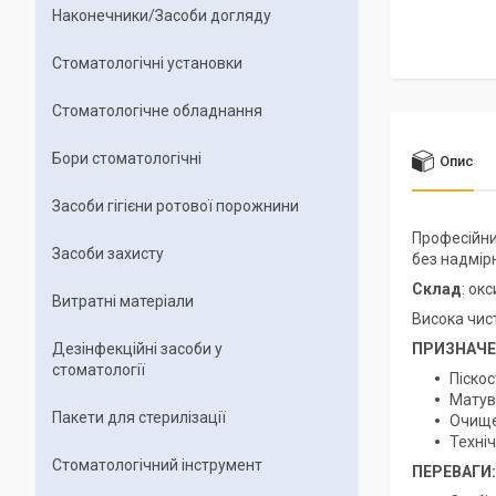
Наконечники/Засоби догляду
Стоматологічні установки
Стоматологічне обладнання
Бори стоматологічні
Опис
Засоби гігієни ротової порожнини
Професійни
Засоби захисту
без надмір
Склад
: ок
Витратні матеріали
Висока чис
Дезінфекційні засоби у
ПРИЗНАЧЕ
стоматології
Піскос
Матув
Пакети для стерилізації
Очище
Техніч
Стоматологічний інструмент
ПЕРЕВАГИ: