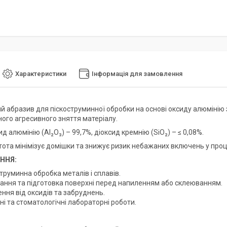
Характеристики
Інформація для замовлення
й абразив для піскоструминної обробки на основі оксиду алюмінію 
ного агресивного зняття матеріалу.
сид алюмінію (Al₂O₃) – 99,7%, діоксид кремнію (SiO₂) – ≤ 0,08%.
тота мінімізує домішки та знижує ризик небажаних включень у проц
ННЯ:
труминна обробка металів і сплавів.
ання та підготовка поверхні перед напиленням або склеюванням.
ння від оксидів та забруднень.
ні та стоматологічні лабораторні роботи.