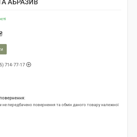
АТА АБРАЗИВ
ості
₴
ти
5) 714-77-17