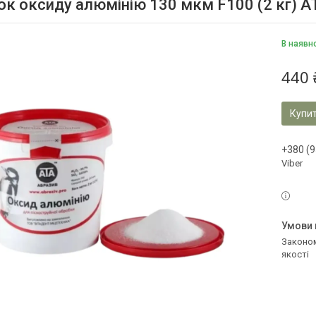
к оксиду алюмінію 130 мкм F100 (2 кг) 
В наявн
440 
Купи
+380 (9
Viber
Законом не передбачено повернення та обмін даного товару належної
якості