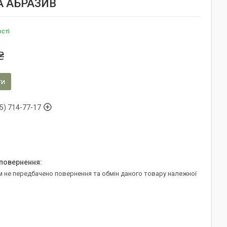
ТА АБРАЗИВ
ості
₴
ти
5) 714-77-17