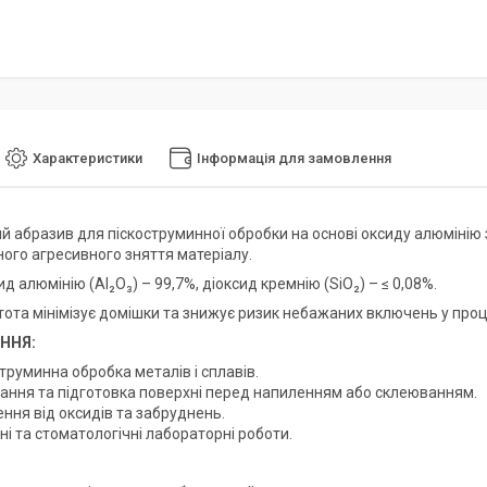
Характеристики
Інформація для замовлення
й абразив для піскоструминної обробки на основі оксиду алюмінію 
ного агресивного зняття матеріалу.
сид алюмінію (Al₂O₃) – 99,7%, діоксид кремнію (SiO₂) – ≤ 0,08%.
тота мінімізує домішки та знижує ризик небажаних включень у проц
ННЯ:
труминна обробка металів і сплавів.
ання та підготовка поверхні перед напиленням або склеюванням.
ння від оксидів та забруднень.
ні та стоматологічні лабораторні роботи.