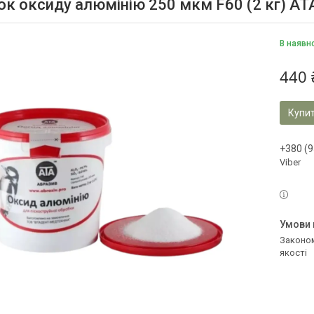
к оксиду алюмінію 250 мкм F60 (2 кг) А
В наявн
440 
Купи
+380 (9
Viber
Законом не передбачено повернення та обмін даного товару належної
якості