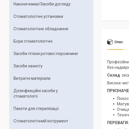
Наконечники/Засоби догляду
Стоматологічні установки
Стоматологічне обладнання
Бори стоматологічні
Опис
Засоби гігієни ротової порожнини
Професійни
Засоби захисту
без надмір
Склад
: ок
Витратні матеріали
Висока чис
Дезінфекційні засоби у
ПРИЗНАЧЕ
стоматології
Піскос
Матув
Пакети для стерилізації
Очище
Техніч
Стоматологічний інструмент
ПЕРЕВАГИ: