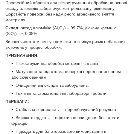
Професійний абразив для піскоструминної обробки на основі
оксиду алюмінію забезпечує контрольовану, рівномірну
шорсткість поверхні без надмірного агресивного зняття
матеріалу.
Склад
: оксид алюмінію (Al₂O₃) – 99,7%, діоксид кремнію
(SiO₂) – ≤ 0,08%.
Висока чистота мінімізує домішки та знижує ризик небажаних
включень у процесі обробки.
ПРИЗНАЧЕННЯ
:
Піскоструминна обробка металів і сплавів.
Матування та підготовка поверхні перед напиленням
або склеюванням.
Очищення від оксидів та забруднень.
Технічні та стоматологічні лабораторні роботи.
ПЕРЕВАГИ:
Стабільна зернистість — передбачуваний результат.
Висока твердість — ефективне очищення без втрати
фракції.
Підходить для багаторазового використання в