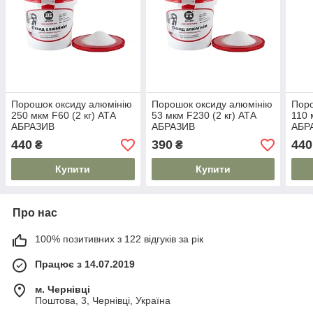
Порошок оксиду алюмінію
Порошок оксиду алюмінію
Поро
250 мкм F60 (2 кг) АТА
53 мкм F230 (2 кг) АТА
110 
АБРАЗИВ
АБРАЗИВ
АБР
440
390
440
₴
₴
Купити
Купити
Про нас
100% позитивних з 122 відгуків за рік
Працює з 14.07.2019
м. Чернівці
Поштова, 3, Чернівці, Україна