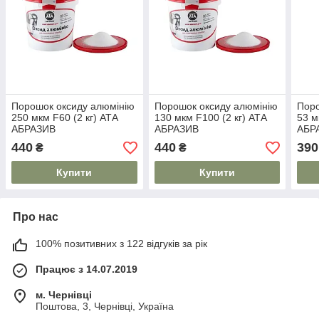
Порошок оксиду алюмінію
Порошок оксиду алюмінію
Поро
250 мкм F60 (2 кг) АТА
130 мкм F100 (2 кг) АТА
53 м
АБРАЗИВ
АБРАЗИВ
АБР
440
440
390
₴
₴
Купити
Купити
Про нас
100% позитивних з 122 відгуків за рік
Працює з 14.07.2019
м. Чернівці
Поштова, 3, Чернівці, Україна