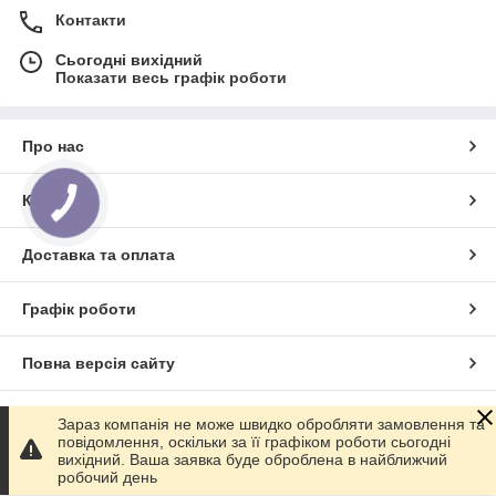
Контакти
Сьогодні вихідний
Показати весь графік роботи
Про нас
Контакти
КНОПКА
ЗВ'ЯЗКУ
Доставка та оплата
Графік роботи
Повна версія сайту
Сайт створено на маркетплейсі
Prom.ua
Зараз компанія не може швидко обробляти замовлення та
повідомлення, оскільки за її графіком роботи сьогодні
вихідний. Ваша заявка буде оброблена в найближчий
Політика конфіденційності
робочий день