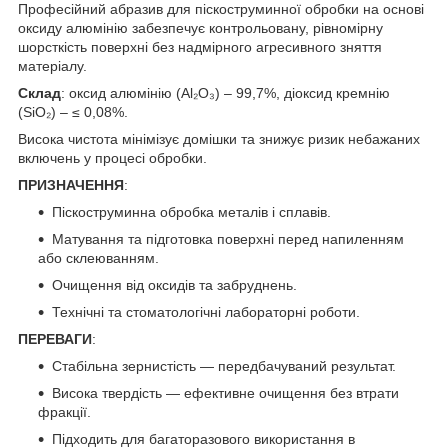
Професійний абразив для піскоструминної обробки на основі
оксиду алюмінію забезпечує контрольовану, рівномірну
шорсткість поверхні без надмірного агресивного зняття
матеріалу.
Склад
: оксид алюмінію (Al₂O₃) – 99,7%, діоксид кремнію
(SiO₂) – ≤ 0,08%.
Висока чистота мінімізує домішки та знижує ризик небажаних
включень у процесі обробки.
ПРИЗНАЧЕННЯ
:
Піскоструминна обробка металів і сплавів.
Матування та підготовка поверхні перед напиленням
або склеюванням.
Очищення від оксидів та забруднень.
Технічні та стоматологічні лабораторні роботи.
ПЕРЕВАГИ
:
Стабільна зернистість — передбачуваний результат.
Висока твердість — ефективне очищення без втрати
фракції.
Підходить для багаторазового використання в