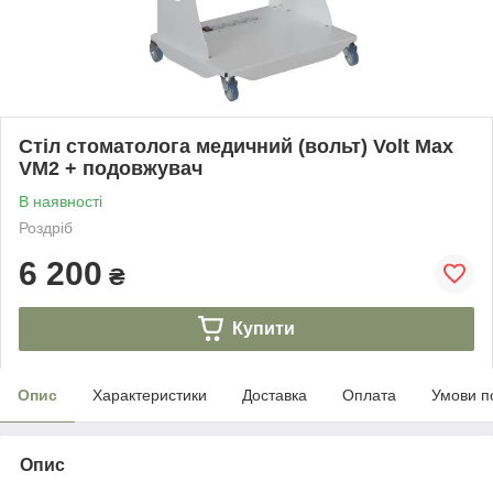
Стіл стоматолога медичний (вольт) Volt Max
VM2 + подовжувач
В наявності
Роздріб
6 200
₴
Купити
Опис
Характеристики
Доставка
Оплата
Умови п
Опис