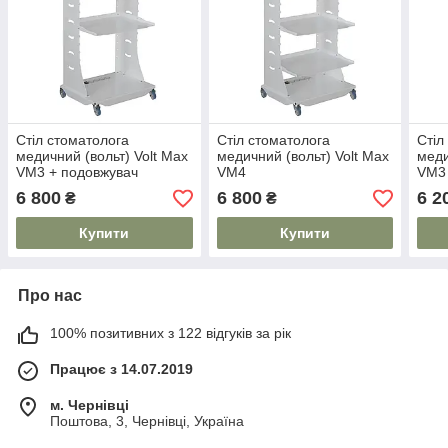
Стіл стоматолога
Стіл стоматолога
Стіл
медичний (вольт) Volt Max
медичний (вольт) Volt Max
меди
VM3 + подовжувач
VM4
VM3
6 800
6 800
6 2
₴
₴
Купити
Купити
Про нас
100% позитивних з 122 відгуків за рік
Працює з 14.07.2019
м. Чернівці
Поштова, 3, Чернівці, Україна