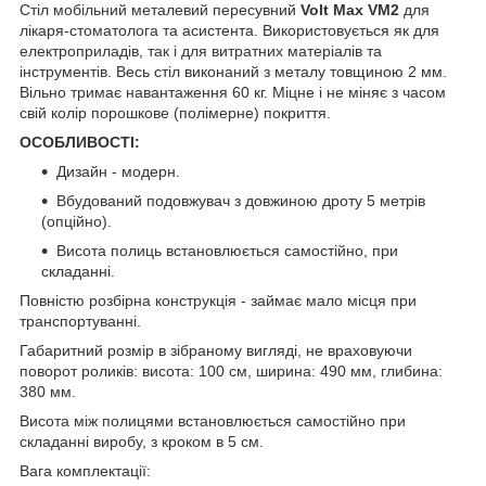
Стіл мобільний металевий пересувний
Volt Max VM2
для
лікаря-стоматолога та асистента. Використовується як для
електроприладів, так і для витратних матеріалів та
інструментів. Весь стіл виконаний з металу товщиною 2 мм.
Вільно тримає навантаження 60 кг. Міцне і не міняє з часом
свій колір порошкове (полімерне) покриття.
ОСОБЛИВОСТІ:
Дизайн - модерн.
Вбудований подовжувач з довжиною дроту 5 метрів
(опційно).
Висота полиць встановлюється самостійно, при
складанні.
Повністю розбірна конструкція - займає мало місця при
транспортуванні.
Габаритний розмір в зібраному вигляді, не враховуючи
поворот роликів: висота: 100 см, ширина: 490 мм, глибина:
380 мм.
Висота між полицями встановлюється самостійно при
складанні виробу, з кроком в 5 см.
Вага комплектації: