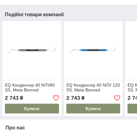
Подібні товари компанії
EQ Конденсер 40 NiTi/80
EQ Конденсер 60 NiTi/ 120
EQ К
SS, Meta Biomed
SS, Meta Biomed
SS, 
2 743
2 743
2 7
₴
₴
Купити
Купити
Про нас