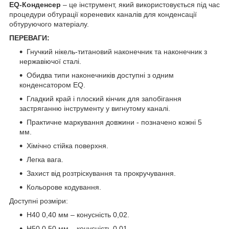
EQ-Конденсер
– це інструмент, який використовується під час
процедури обтурації кореневих каналів для конденсації
обтуруючого матеріалу.
ПЕРЕВАГИ:
Гнучкий нікель-титановий наконечник та наконечник з
нержавіючої сталі.
Обидва типи наконечників доступні з одним
конденсатором EQ.
Гладкий край і плоский кінчик для запобігання
застряганню інструменту у вигнутому каналі.
Практичне маркування довжини - позначено кожні 5
мм.
Хімічно стійка поверхня.
Легка вага.
Захист від розтріскування та прокручування.
Кольорове кодування.
Доступні розміри:
Н40 0,40 мм – конусність 0,02.
Н50 0,50 мм – конусність 0,01.