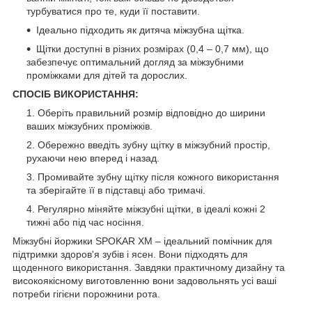
турбуватися про те, куди її поставити.
Ідеально підходить як дитяча міжзубна щітка.
Щітки доступні в різних розмірах (0,4 – 0,7 мм), що
забезпечує оптимальний догляд за міжзубними
проміжками для дітей та дорослих.
СПОСІБ ВИКОРИСТАННЯ:
Оберіть правильний розмір відповідно до ширини
ваших міжзубних проміжків.
Обережно введіть зубну щітку в міжзубний простір,
рухаючи нею вперед і назад.
Промивайте зубну щітку після кожного використання
та зберігайте її в підставці або тримачі.
Регулярно міняйте міжзубні щітки, в ідеалі кожні 2
тижні або під час носіння.
Міжзубні йоржики SPOKAR XM – ідеальний помічник для
підтримки здоров'я зубів і ясен. Вони підходять для
щоденного використання. Завдяки практичному дизайну та
високоякісному виготовленню вони задовольнять усі ваші
потреби гігієни порожнини рота.