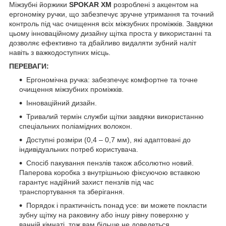
Міжзубні йоржики
SPOKAR XM
розроблені з акцентом на
ергономіку ручки, що забезпечує зручне утримання та точний
контроль під час очищення всіх міжзубних проміжків. Завдяки
цьому інноваційному дизайну щітка проста у використанні та
дозволяє ефективно та дбайливо видаляти зубний наліт
навіть з важкодоступних місць.
ПЕРЕВАГИ:
Ергономічна ручка: забезпечує комфортне та точне
очищення міжзубних проміжків.
Інноваційний дизайн.
Тривалий термін служби щітки завдяки використанню
спеціальних поліамідних волокон.
Доступні розміри (0,4 – 0,7 мм), які адаптовані до
індивідуальних потреб користувача.
Спосіб пакування пензлів також абсолютно новий.
Паперова коробка з внутрішньою фіксуючою вставкою
гарантує надійний захист пензлів під час
транспортування та зберігання.
Порядок і практичність понад усе: ви можете покласти
зубну щітку на раковину або іншу рівну поверхню у
ванній кімнаті, тож вам більше не доведеться