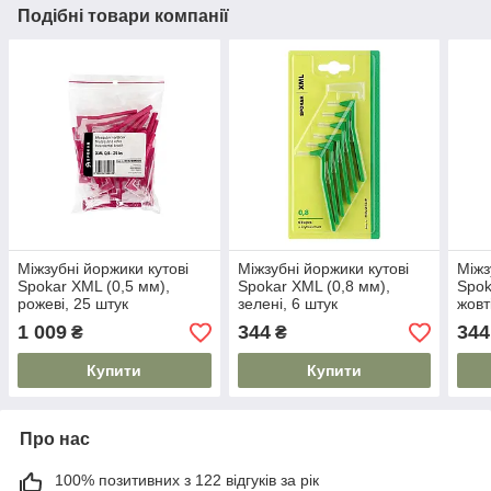
Подібні товари компанії
Міжзубні йоржики кутові
Міжзубні йоржики кутові
Міжз
Spokar ХМL (0,5 мм),
Spokar ХМL (0,8 мм),
Spok
рожеві, 25 штук
зелені, 6 штук
жовт
1 009
344
344
₴
₴
Купити
Купити
Про нас
100% позитивних з 122 відгуків за рік