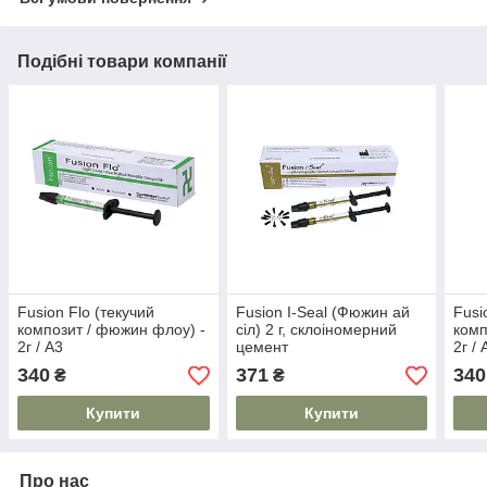
Подібні товари компанії
Fusion Flo (текучий
Fusion I-Seal (Фюжин ай
Fusi
композит / фюжин флоу) -
сіл) 2 г, склоіномерний
комп
2г / А3
цемент
2г / 
340
371
340
₴
₴
Купити
Купити
Про нас