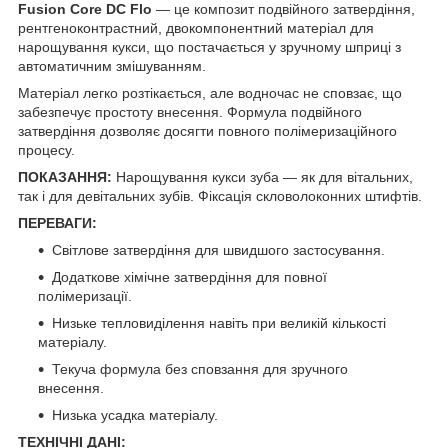
Fusion Core DC Flo
— це композит подвійного затвердіння,
рентгеноконтрастний, двокомпонентний матеріал для
нарощування кукси, що постачається у зручному шприці з
автоматичним змішуванням.
Матеріал легко розтікається, але водночас не сповзає, що
забезпечує простоту внесення. Формула подвійного
затвердіння дозволяє досягти повного полімеризаційного
процесу.
ПОКАЗАННЯ:
Нарощування кукси зуба — як для вітальних,
так і для девітальних зубів. Фіксація скловолоконних штифтів.
ПЕРЕВАГИ:
Світлове затвердіння для швидшого застосування.
Додаткове хімічне затвердіння для повної
полімеризації.
Низьке тепловиділення навіть при великій кількості
матеріалу.
Текуча формула без сповзання для зручного
внесення.
Низька усадка матеріалу.
ТЕХНІЧНІ ДАНІ: