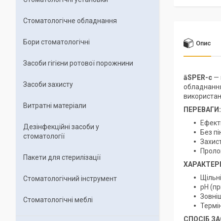
Стоматологічне обладнання
Бори стоматологічні
Опис
Засоби гігієни ротової порожнини
āSPER-c
— 
Засоби захисту
обладнання
використан
Витратні матеріали
ПЕРЕВАГИ:
Ефекти
Дезінфекційні засоби у
Без п
стоматології
Захист
Проло
Пакети для стерилізації
ХАРАКТЕР
Щільні
Стоматологічний інструмент
pH (пр
Зовні
Стоматологічні меблі
Термін
СПОСІБ З