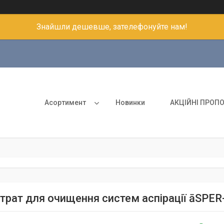
Знайшли дешевше, зателефонуйте нам!
Асортимент
Новинки
АКЦІЙНІ ПРОПО
рат для очищення систем аспірації āSPER-c