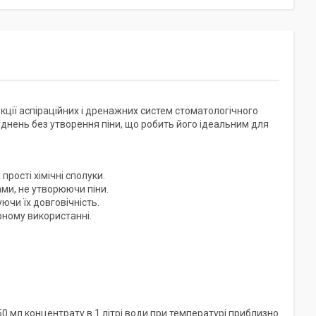
ції аспіраційних і дренажних систем стоматологічного
днень без утворення піни, що робить його ідеальним для
рості хімічні сполуки.
ми, не утворюючи піни.
ючи їх довговічність.
рному використанні.
 мл концентрату в 1 літрі води при температурі приблизно