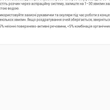
устіть розчин через аспіраційну систему, залиште на 1–30 хвилин з
стою водою.
користовуйте захисні рукавички та окуляри під час роботи з концен
екількох хвилин. Якщо роздратування очей зберігається, зверніться
5% неіонні поверхнево-активні речовини, <5% комбінація органічних