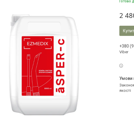
Готово 
2 48
Купи
+380 (9
Viber
Законом не передбачено повернення та обмін даного товару належної
якості