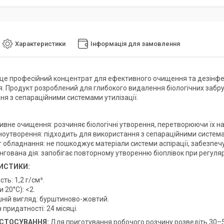
Характеристики
Інформація для замовлення
це професійний концентрат для ефективного очищення та дезінфек
. Продукт розроблений для глибокого видалення біологічних забру
ня з сепараційними системами утилізації.
вне очищення: розчиняє біологічні утворення, перетворюючи їх на п
іноутворення: підходить для використання з сепараційними система
 обладнання: не пошкоджує матеріали системи аспірації, забезпечу
нгована дія: запобігає повторному утворенню біоплівок при регуля
ИСТИКИ:
сть: 1,2 г/см³.
и 20°C): <2.
шній вигляд: бурштиново-жовтий.
 придатності: 24 місяці.
АСТОСУВАННЯ:
Для приготування робочого розчину розведіть 30–50