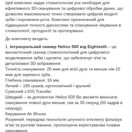
Цей комплекс надає стоматологам усе необхідне для
ефективного 3D-сканування та цифрової обробки даних, що
дозволяє максимально точно створювати цифрові моделі
зубів і порожнини рота. Комплект призначений для
підвищення точності діагностики та планування лікування в
стоматології, ортодонтії та протезуванні.
До комплекту входить:
1.
Інтраоральний сканер Helios 500 від Eighteeth
– це
високоточний сканер стоматологічний для цифрового
моделювання зубів і щелепи, що забезпечує чіткі та
деталізовані 3D-зображення:
Точність сканування: 20 мкм для всієї дуги та менше ніж 10
мкм для окремого зуба.
Глибина сканування: 16 мм.
Легкий – 185 грамів, ергономічний і зручний.
Сумісний з IOS Transfer.
Швидкий – за допомогою Helios 500 Ви зможете виконати
сканування повної дуги менше, ніж за 30 секунд (60 кадрів в
секунду).
Керування Air Mouse.
Розумний: передова технологія штучного інтелекту фільтрує
м'які та рухливі тканини, пропонуючи користувачам плавне
сканування.