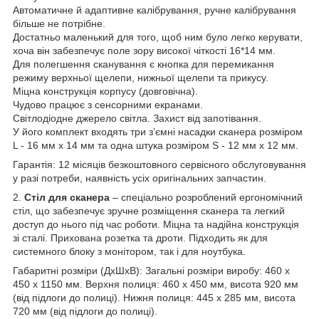
Автоматичне й адаптивне калібрування, ручне калібрування
більше не потрібне.
Достатньо маленький для того, щоб ним було легко керувати,
хоча він забезпечує поле зору високої чіткості 16*14 мм.
Для полегшення сканування є кнопка для перемикання
режиму верхньої щелепи, нижньої щелепи та прикусу.
Міцна конструкція корпусу (довговічна).
Чудово працює з сенсорними екранами.
Світлодіодне джерело світла. Захист від запотівання.
У його комплект входять три з’ємні насадки сканера розміром
L - 16 мм х 14 мм та одна штука розміром S - 12 мм х 12 мм.
Гарантія: 12 місяців безкоштовного сервісного обслуговування
у разі потреби, наявність усіх оригінальних запчастин.
2.
Стіл для сканера
– спеціально розроблений ергономічний
стіл, що забезпечує зручне розміщення сканера та легкий
доступ до нього під час роботи. Міцна та надійна конструкція
зі сталі. Прихована розетка та дроти. Підходить як для
системного блоку з монітором, так і для ноутбука.
Габаритні розміри (ДхШхВ): Загальні розміри виробу: 460 x
450 x 1150 мм. Верхня полиця: 460 x 450 мм, висота 920 мм
(від підлоги до полиці). Нижня полиця: 445 x 285 мм, висота
720 мм (від підлоги до полиці).