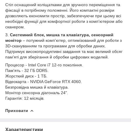
Стіл оснащений коліщатками для зручного переміщення та
фіксації в потрібному положенні. Його компактні розміри
дозволяють економити простір, забезпечуючи при цьому всі
необхідні функції для комфортної роботи з комп'ютером або
сканером.
3.
Системний блок, мишка та клавіатура, сенсорний
монітор
– потужний комп'ютер, оптимізований для роботи з
3D-скануванням та програмами для обробки даних.
Підтримує високопродуктивні завдання та має великий обсяг
пам'яті для зберігання й обробки цифрових моделей.
Процесор - Intel Core i7 12-го покоління.
Пам'ять - 32 ГБ DDR5.
Жорсткий диск - 1 ТБ.
Відеокарта - NVIDIA GeForce RTX 4060.
Безпровідна мишка й клавіатура.
Монітор сенсорна діагональ 24".
Гарантія: 12 місяців.
Приховати
Характеристики