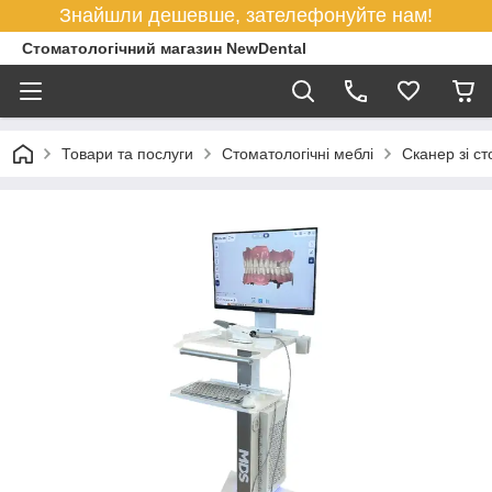
Знайшли дешевше, зателефонуйте нам!
Стоматологічний магазин NewDental
Товари та послуги
Стоматологічні меблі
Сканер зі с