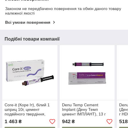
Законом не передбачено повернення та обмін даного товару
належної якості
Всі умови повернення
Подібні товари компанії
Core-it (Коре Іт), білий 1
Denu Temp Cement
Den
шприц 10г, цемент
Implant (Дену Темп
(Ден
подвійного твердіння,
цемент ІМПЛАНТ), 13 г
г HD
Spident
HDI
1 463
942
518
₴
₴