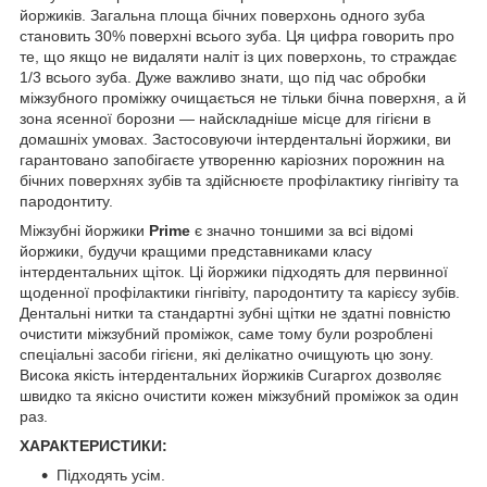
йоржиків. Загальна площа бічних поверхонь одного зуба
становить 30% поверхні всього зуба. Ця цифра говорить про
те, що якщо не видаляти наліт із цих поверхонь, то страждає
1/3 всього зуба. Дуже важливо знати, що під час обробки
міжзубного проміжку очищається не тільки бічна поверхня, а й
зона ясенної борозни — найскладніше місце для гігієни в
домашніх умовах. Застосовуючи інтердентальні йоржики, ви
гарантовано запобігаєте утворенню каріозних порожнин на
бічних поверхнях зубів та здійснюєте профілактику гінгівіту та
пародонтиту.
Міжзубні йоржики
Prime
є значно тоншими за всі відомі
йоржики, будучи кращими представниками класу
інтердентальних щіток. Ці йоржики підходять для первинної
щоденної профілактики гінгівіту, пародонтиту та карієсу зубів.
Дентальні нитки та стандартні зубні щітки не здатні повністю
очистити міжзубний проміжок, саме тому були розроблені
спеціальні засоби гігієни, які делікатно очищують цю зону.
Висока якість інтердентальних йоржиків Curaprox дозволяє
швидко та якісно очистити кожен міжзубний проміжок за один
раз.
ХАРАКТЕРИСТИКИ:
Підходять усім.