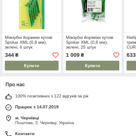
Міжзубні йоржики кутові
Міжзубні йоржики кутові
Набі
Spokar ХМL (0,8 мм),
Spokar ХМL (0,8 мм),
трим
зелені, 6 штук
зелені, 25 штук
CUR
344
1 009
633
₴
₴
Купити
Купити
Про нас
100% позитивних з 122 відгуків за рік
Працює з 14.07.2019
м. Чернівці
Поштова, 3, Чернівці, Україна
Контакти