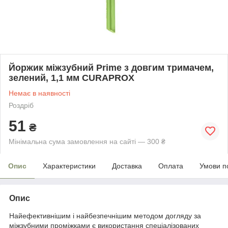
Йоржик міжзубний Prime з довгим тримачем,
зелений, 1,1 мм CURAPROX
Немає в наявності
Роздріб
51
₴
Мінімальна сума замовлення на сайті — 300 ₴
Опис
Характеристики
Доставка
Оплата
Умови п
Опис
Найефективнішим і найбезпечнішим методом догляду за
міжзубними проміжками є використання спеціалізованих