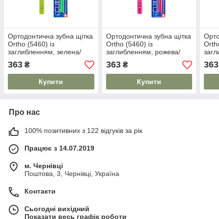
Ортодонтична зубна щітка
Ортодонтична зубна щітка
Орто
Ortho (5460) із
Ortho (5460) із
Orth
заглибленням, зелена/
заглибленням, рожева/
загл
синя CURAPROX
синя CURAPROX
зел
363
363
363
₴
₴
Купити
Купити
Про нас
100% позитивних з 122 відгуків за рік
Працює з 14.07.2019
м. Чернівці
Поштова, 3, Чернівці, Україна
Контакти
Сьогодні вихідний
Показати весь графік роботи