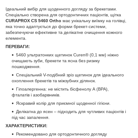
Ідеальний вибір для щоденного догляду за брекетами.
Спеціально створена для ортодонтичних пацієнтів, щітка
CURAPROX CS 5460 Ortho
має унікальну виїмку на голівці,
яка точно адаптується до форми брекет-системи,
забезпечуючи ефективне та делікатне очищення кожного
елемента.
ПЕРЕВАГИ:
5460 ультратонких щетинок Curen® (0,1 мм) ніжно
очищають зуби, брекети та ясна без ризику
пошкодження.
Спеціальний V-подібний зріз щетинок для ідеального
охоплення брекетів та міжзубних ділянок.
Гіпоалергенна: не містить бісфенолу А (BPA),
фталатів і азобарвників.
Яскравий колір для приємної щоденної гігієни.
Делікатна до ясен – підходить для чутливих пацієнтів і
під час запалення.
ХАРАКТЕРИСТИКИ:
Рекомендовано для ортодонтичного догляду