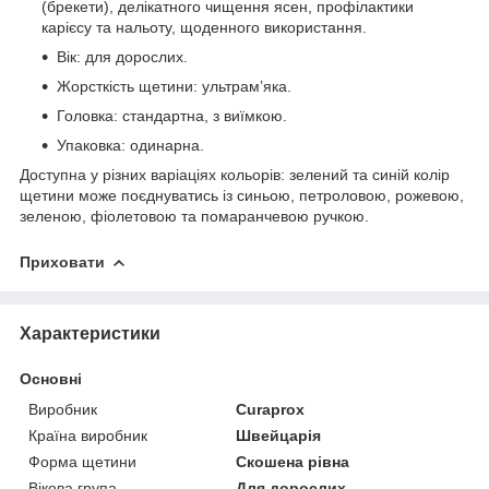
(брекети), делікатного чищення ясен, профілактики
карієсу та нальоту, щоденного використання.
Вік: для дорослих.
Жорсткість щетини: ультрам’яка.
Головка: стандартна, з виїмкою.
Упаковка: одинарна.
Доступна у різних варіаціях кольорів: зелений та синій колір
щетини може поєднуватись із синьою, петроловою, рожевою,
зеленою, фіолетовою та помаранчевою ручкою.
Приховати
Характеристики
Основні
Виробник
Curaprox
Країна виробник
Швейцарія
Форма щетини
Скошена рівна
Вікова група
Для дорослих