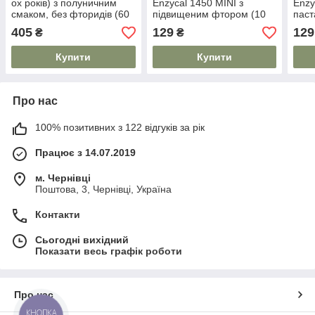
ох років) з полуничним
Enzycal 1450 MINI з
Enzy
смаком, без фторидів (60
підвищеним фтором (10
паст
мл) CURAPROX
мл) CURAPROX
405
129
129
₴
₴
Купити
Купити
Про нас
100% позитивних з 122 відгуків за рік
Працює з 14.07.2019
м. Чернівці
Поштова, 3, Чернівці, Україна
Контакти
Сьогодні вихідний
Показати весь графік роботи
Про нас
КНОПКА