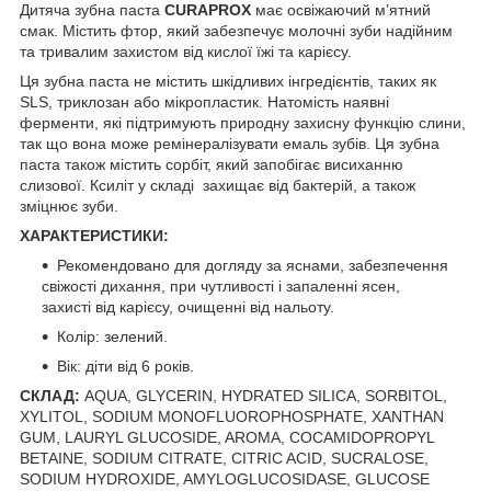
Дитяча зубна паста
CURAPROX
має освіжаючий м’ятний
смак. Містить фтор, який забезпечує молочні зуби надійним
та тривалим захистом від кислої їжі та карієсу.
Ця зубна паста не містить шкідливих інгредієнтів, таких як
SLS, триклозан або мікропластик. Натомість наявні
ферменти, які підтримують природну захисну функцію слини,
так що вона може ремінералізувати емаль зубів. Ця зубна
паста також містить сорбіт, який запобігає висиханню
слизової. Ксиліт у складі захищає від бактерій, а також
зміцнює зуби.
ХАРАКТЕРИСТИКИ:
Рекомендовано для догляду за яснами, забезпечення
свіжості дихання, при чутливості і запаленні ясен,
захисті від карієсу, очищенні від нальоту.
Колір: зелений.
Вік: діти від 6 років.
СКЛАД:
AQUA, GLYCERIN, HYDRATED SILICA, SORBITOL,
XYLITOL, SODIUM MONOFLUOROPHOSPHATE, XANTHAN
GUM, LAURYL GLUCOSIDE, AROMA, COCAMIDOPROPYL
BETAINE, SODIUM CITRATE, CITRIC ACID, SUCRALOSE,
SODIUM HYDROXIDE, AMYLOGLUCOSIDASE, GLUCOSE