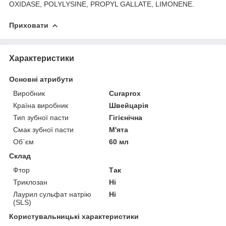
OXIDASE, POLYLYSINE, PROPYL GALLATE, LIMONENE.
Приховати
Характеристики
Основні атрибути
Виробник
Curaprox
Країна виробник
Швейцарія
Тип зубної пасти
Гігієнічна
Смак зубної пасти
М'ята
Об`єм
60 мл
Склад
Фтор
Так
Триклозан
Ні
Лаурил сульфат натрію
Ні
(SLS)
Користувальницькі характеристики