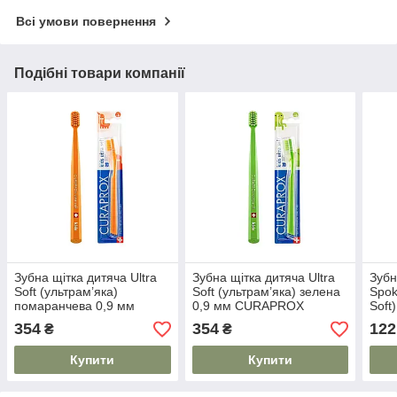
Всі умови повернення
Подібні товари компанії
Зубна щітка дитяча Ultra
Зубна щітка дитяча Ultra
Зубн
Soft (ультрам’яка)
Soft (ультрам’яка) зелена
Spok
помаранчева 0,9 мм
0,9 мм CURAPROX
Soft
CURAPROX
354
354
122
₴
₴
Купити
Купити