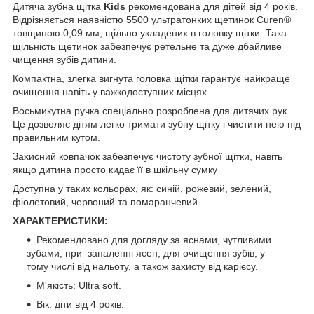
Дитяча зубна щітка
Kids
рекомендована для дітей від 4 років.
Відрізняється наявністю 5500 ультратонких щетинок Curen®
товщиною 0,09 мм, щільно укладених в головку щітки. Така
щільність щетинок забезпечує ретельне та дуже дбайливе
чищення зубів дитини.
Компактна, злегка вигнута головка щітки гарантує найкраще
очищення навіть у важкодоступних місцях.
Восьмикутна ручка спеціально розроблена для дитячих рук.
Це дозволяє дітям легко тримати зубну щітку і чистити нею під
правильним кутом.
Захисний ковпачок забезпечує чистоту зубної щітки, навіть
якщо дитина просто кидає її в шкільну сумку
Доступна у таких кольорах, як: синій, рожевий, зелений,
фіолетовий, червоний та помаранчевий.
ХАРАКТЕРИСТИКИ:
Рекомендовано для догляду за яснами, чутливими
зубами, при запаленні ясен, для очищення зубів, у
тому числі від нальоту, а також захисту від карієсу.
М'якість: Ultra soft.
Вік: діти від 4 років.