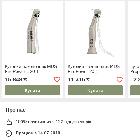
Кутовий наконечник MDS
Кутовий наконечник MDS
Куто
FirePower L 20:1
FirePower 20:1
Prop
15 848
11 316
12 
₴
₴
Купити
Купити
Про нас
100% позитивних з 122 відгуків за рік
Працює з 14.07.2019