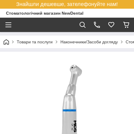
Знайшли дешевше, зателефонуйте нам!
Стоматологічний магазин NewDental
Товари та послуги
Наконечники/Засоби догляду
Стом