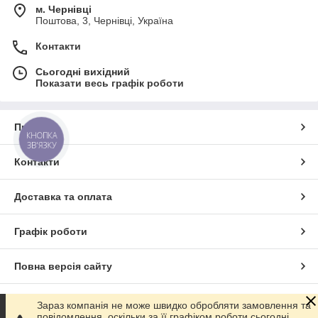
м. Чернівці
Поштова, 3, Чернівці, Україна
Контакти
Сьогодні вихідний
Показати весь графік роботи
Про нас
КНОПКА
ЗВ'ЯЗКУ
Контакти
Доставка та оплата
Графік роботи
Повна версія сайту
Сайт створено на маркетплейсі
Prom.ua
Зараз компанія не може швидко обробляти замовлення та
повідомлення, оскільки за її графіком роботи сьогодні