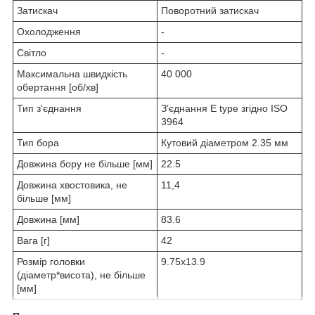
Затискач
Поворотний затискач
Охолодження
-
Світло
-
Максимальна швидкість
40 000
обертання [об/хв]
Тип з'єднання
З’єднання E type згідно ISO
3964
Тип бора
Кутовий діаметром 2.35 мм
Довжина бору не більше [мм]
22.5
Довжина хвостовика, не
11,4
більше [мм]
Довжина [мм]
83.6
Вага [г]
42
Розмір головки
9.75х13.9
(діаметр*висота), не більше
[мм]