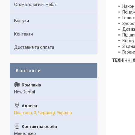
Стоматологічні меблі
Након
Пониж
Головк
Відгуки
Зворо
Довжи
Контакти
Підши
Корпус
З’єдна
Доставка та оплата
Гарант
ТЕХНІЧНІ
NewDental
Поштова, 3, Чернівці, Україна
Менеджер