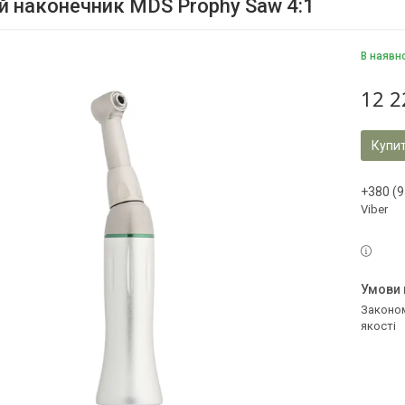
й наконечник MDS Prophy Saw 4:1
В наявн
12 2
Купи
+380 (9
Viber
Законом не передбачено повернення та обмін даного товару належної
якості