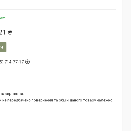
ості
21 ₴
ти
5) 714-77-17