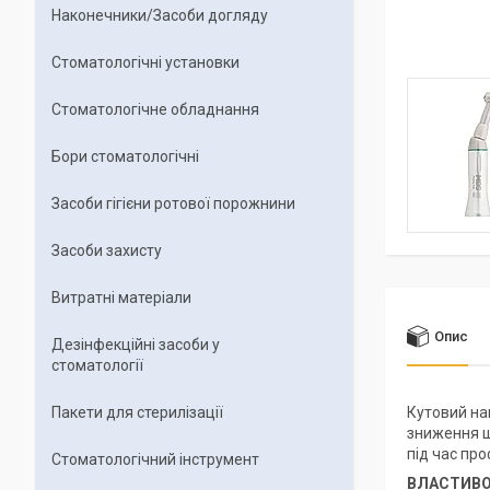
Наконечники/Засоби догляду
Стоматологічні установки
Стоматологічне обладнання
Бори стоматологічні
Засоби гігієни ротової порожнини
Засоби захисту
Витратні матеріали
Опис
Дезінфекційні засоби у
стоматології
Пакети для стерилізації
Кутовий н
зниження ш
під час пр
Стоматологічний інструмент
ВЛАСТИВО