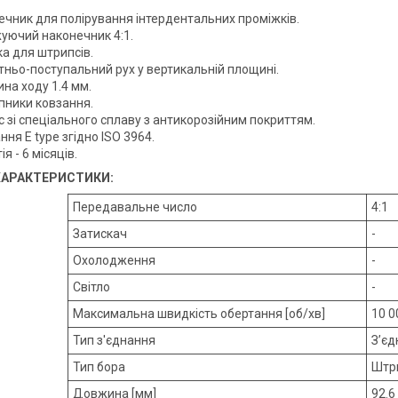
ечник для полірування інтердентальних проміжків.
уючий наконечник 4:1.
а для штрипсів.
тньо-поступальний рух у вертикальній площині.
на ходу 1.4 мм.
пники ковзання.
 зі спеціального сплаву з антикорозійним покриттям.
ння E type згідно ISO 3964.
ія - 6 місяців.
 ХАРАКТЕРИСТИКИ:
Передавальне число
4:1
Затискач
-
Охолодження
-
Світло
-
Максимальна швидкість обертання [об/хв]
10 0
Тип з'єднання
З’єд
Тип бора
Штри
Довжина [мм]
92.6