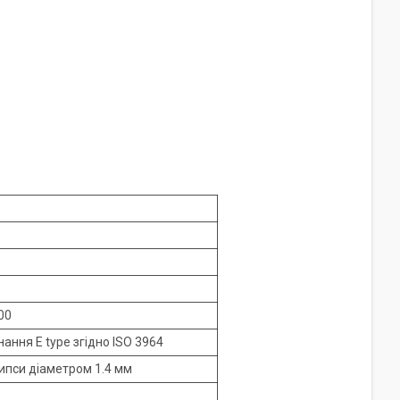
00
нання E type згідно ISO 3964
пси діаметром 1.4 мм