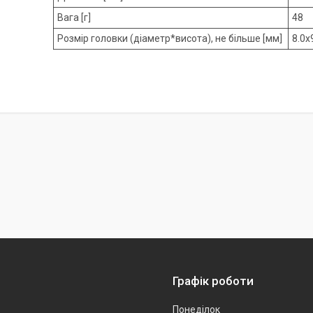
Вага [г]
48
Розмір головки (діаметр*висота), не більше [мм]
8.0х
Графік роботи
Понеділок