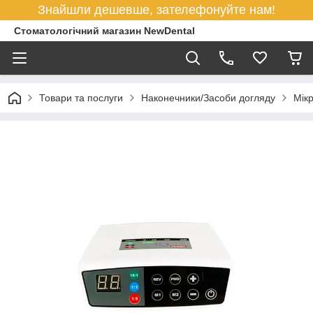
Знайшли дешевше, зателефонуйте нам!
Стоматологічний магазин NewDental
Товари та послуги
Наконечники/Засоби догляду
Мік