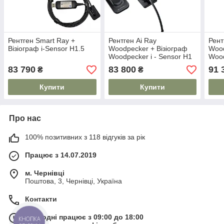
Рентген Smart Ray +
Рентген Ai Ray
Рент
Візіограф i-Sensor H1.5
Woodpecker + Візіограф
Wood
Woodpecker i - Sensor H1
Wood
83 790
83 800
91 
₴
₴
Купити
Купити
Про нас
100% позитивних з 118 відгуків за рік
Працює з 14.07.2019
м. Чернівці
Поштова, 3, Чернівці, Україна
Контакти
Сьогодні працює з 09:00 до 18:00
КНОПКА