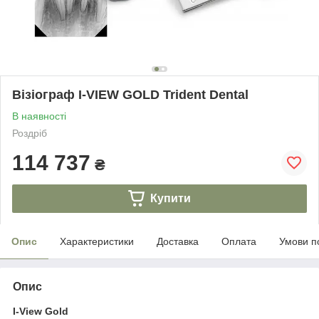
Візіограф I-VIEW GOLD Trident Dental
В наявності
Роздріб
114 737
₴
Купити
Опис
Характеристики
Доставка
Оплата
Умови п
Опис
I-View Gold