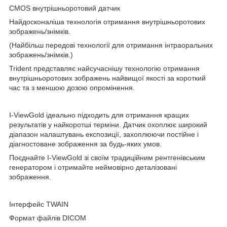
CMOS внутрішньоротовий датчик
Найдосконаліша технологія отримання внутрішньоротових
зображень/знімків.
(Найбільш передові технології для отримання інтраоральних
зображень/знімків.)
Trident представляє найсучаснішу технологію отримання
внутрішньоротових зображень найвищої якості за короткий
час та з меншою дозою опромінення.
I-ViewGold ідеально підходить для отримання кращих
результатів у найкоротші терміни. Датчик охоплює широкий
діапазон налаштувань експозиції, захоплюючи постійне і
діагностоване зображення за будь-яких умов.
Поєднайте I-ViewGold зі своїм традиційним рентгенівським
генератором і отримайте неймовірно деталізовані
зображення.
Інтерфейс TWAIN
Формат файлів DICOM