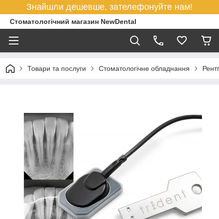
Знайшли дешевше, зателефонуйте нам!
Стоматологічний магазин NewDental
Товари та послуги
Стоматологічне обладнання
Рент