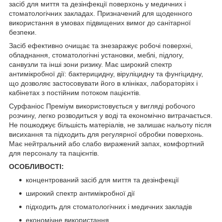
засіб для миття та дезінфекції поверхонь у медичних і
стоматологічних закладах. Призначений для щоденного
використання в умовах підвищених вимог до санітарної
безпеки.
Засіб ефективно очищає та знезаражує робочі поверхні,
обладнання, стоматологічні установки, меблі, підлогу,
санвузли та інші зони ризику. Має широкий спектр
антимікробної дії: бактерицидну, віруліцидну та фунгіцидну,
що дозволяє застосовувати його в клініках, лабораторіях і
кабінетах з постійним потоком пацієнтів.
Сурфаніос Преміум використовується у вигляді робочо
го
р
озчину, легко розводиться у воді та економічно витрачається.
Не пошкоджує більшість матеріалів, не залишає нальоту після
висихання та підходить для регулярної обробки поверхонь.
Має нейтральний або слабо виражений запах, комфортний
для персоналу та пацієнтів.
ОСОБЛИВОСТІ:
концентрований засіб для миття та дезінфекції
широкий спектр антимікробної дії
підходить для стоматологічних і медичних закладів
економічне використання