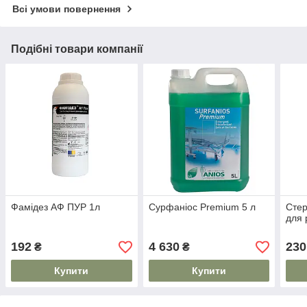
Всі умови повернення
Подібні товари компанії
Фамідез АФ ПУР 1л
Сурфаніос Premium 5 л
Стер
для 
192
4 630
230
₴
₴
Купити
Купити