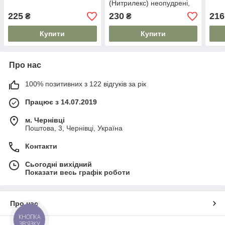
(Нитрилекс) неопудрені,
рукавички нітрилові - 100
225
230
216
₴
₴
шт/уп
Купити
Купити
Про нас
100% позитивних з 122 відгуків за рік
Працює з 14.07.2019
м. Чернівці
Поштова, 3, Чернівці, Україна
Контакти
Сьогодні вихідний
Показати весь графік роботи
Про нас
КНОПКА
ЗВ'ЯЗКУ