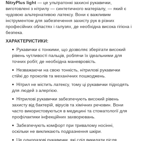
NitryPlus light
— це ультратонкі захисні рукавички,
виготовлені з ні
трил
у — синтетичного матеріалу, — який є
чудовою альтернативою латексу. Вони є важливим
інструментом для забезпечення захисту рук в різних
професійних областях і галузях, де необхідна висока гігієна і
безпека.
ХАРАКТЕРИСТИКИ:
Рукавички є тонкими, що дозволяє зберігати високий
рівень чутливості пальців, роблячи їх ідеальними для
точних робіт, де необхідна маневровість.
Незважаючи на свою тонкість, нітрилові рукавички
стійкі до проколів та механічних пошкоджень.
Нітрил не містить латексу, тому ці рукавички підходять
для людей з алергією.
Нітрилові рукавички забезпечують високий рівень
захисту від бактерій, вірусів та хімічних речовин. Вони
часто використовуються в медицині та стоматології для
профілактики інфекційних захворювань.
Забезпечують комфорт при тривалому носінні,
оскільки не викликають подразнення шкіри.
Це одноразові рукавички, які слід викидати після