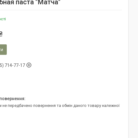
бная паста "Матча"
ості
₴
ти
5) 714-77-17