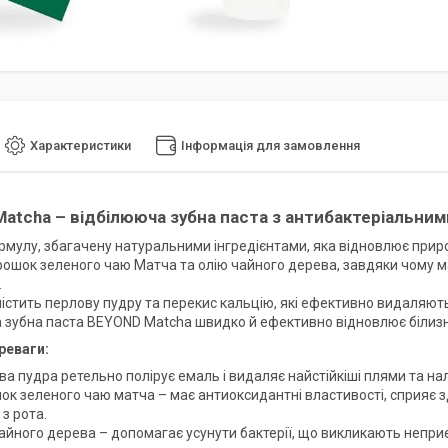
Характеристики
Інформація для замовлення
atcha – відбілююча зубна паста з антибактеріальни
мулу, збагачену натуральними інгредієнтами, яка відновлює природн
рошок зеленого чаю Матча та олію чайного дерева, завдяки чому має
.
містить перлову пудру та перекис кальцію, які ефективно видаляють
 зубна паста BEYOND Matcha швидко й ефективно відновлює білизну 
реваги:
а пудра ретельно полірує емаль і видаляє найстійкіші плями та нал
ок зеленого чаю матча – має антиоксидантні властивості, сприяє 
з рота.
чайного дерева – допомагає усунути бактерії, що викликають непри