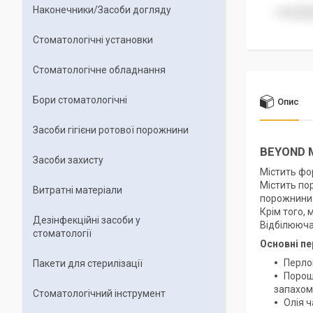
Наконечники/Засоби догляду
Стоматологічні установки
Стоматологічне обладнання
Бори стоматологічні
Опис
Засоби гігієни ротової порожнини
BEYOND M
Засоби захисту
Містить фор
Містить по
Витратні матеріали
порожнини
Крім того, 
Дезінфекційні засоби у
Відбілююча
стоматології
Основні пе
Перлов
Пакети для стерилізації
Порош
запахом 
Стоматологічний інструмент
Олія 