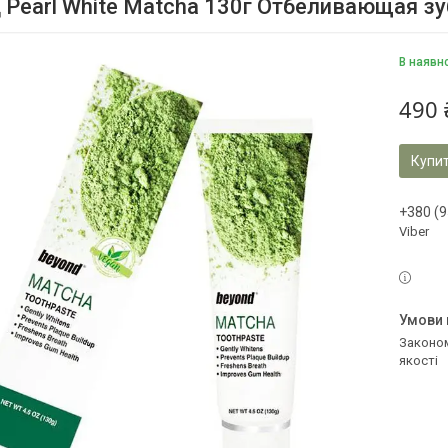
 Pearl White Matcha 130г Отбеливающая зу
В наявн
490 
Купи
+380 (9
Viber
Законом не передбачено повернення та обмін даного товару належної
якості