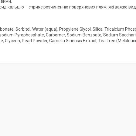
овими.
сид кальцію – сприяє розчиненню поверхневих плям, які важко вид
onate, Sorbitol, Water (aqua), Propylene Glycol, Silica, Tricalcium Pho
asodium Pyrophosphate, Carbomer, Sodium Benzoate, Sodium Saccharin,
se, Glycerin, Pearl Powder, Camelia Sinensis Extract, Tea Tree (Melaleucc