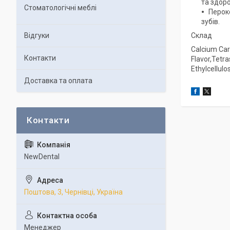
та здор
Стоматологічні меблі
Перок
зубів.
Відгуки
Склад
Calcium Carb
Контакти
Flavor,Tetr
Ethylcellulo
Доставка та оплата
NewDental
Поштова, 3, Чернівці, Україна
Менеджер