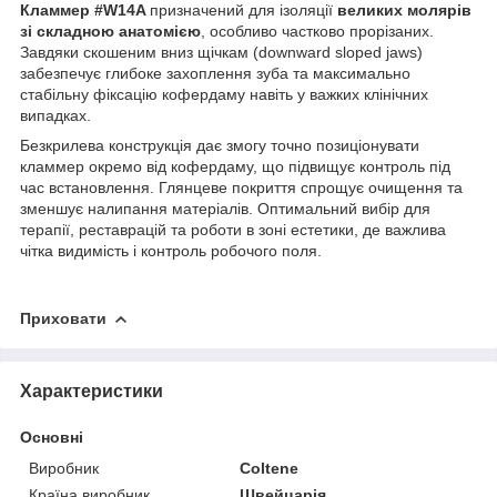
Кламмер #W14A
призначений для ізоляції
великих молярів
зі складною анатомією
, особливо частково прорізаних.
Завдяки скошеним вниз щічкам (downward sloped jaws)
забезпечує глибоке захоплення зуба та максимально
стабільну фіксацію кофердаму навіть у важких клінічних
випадках.
Безкрилева конструкція дає змогу точно позиціонувати
кламмер окремо від кофердаму, що підвищує контроль під
час встановлення. Глянцеве покриття спрощує очищення та
зменшує налипання матеріалів. Оптимальний вибір для
терапії, реставрацій та роботи в зоні естетики, де важлива
чітка видимість і контроль робочого поля.
Приховати
Характеристики
Основні
Виробник
Coltene
Країна виробник
Швейцарія