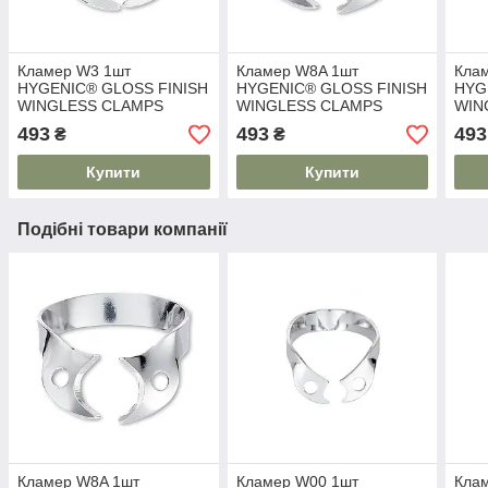
Кламер W3 1шт
Кламер W8A 1шт
Клам
HYGENIC® GLOSS FINISH
HYGENIC® GLOSS FINISH
HYG
WINGLESS CLAMPS
WINGLESS CLAMPS
WIN
493
493
493
₴
₴
Купити
Купити
Подібні товари компанії
Кламер W8A 1шт
Кламер W00 1шт
Кла