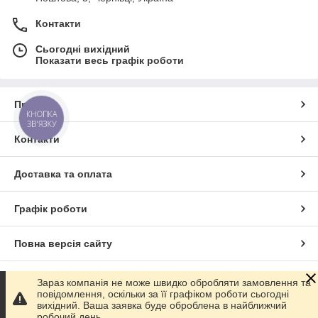
Контакти
Сьогодні вихідний
Показати весь графік роботи
Про нас
КНОПКА
ЗВ'ЯЗКУ
Контакти
Доставка та оплата
Графік роботи
Повна версія сайту
Сайт створено на маркетплейсі
Prom.ua
Зараз компанія не може швидко обробляти замовлення та
повідомлення, оскільки за її графіком роботи сьогодні
вихідний. Ваша заявка буде оброблена в найближчий
Політика конфіденційності
робочий день