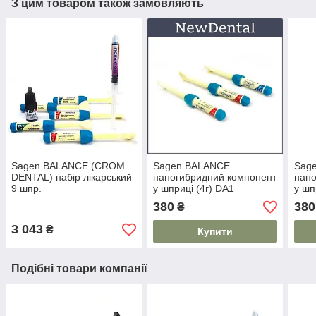
З цим товаром також замовляють
Sagen BALANCE (CROM
Sagen BALANCE
Sag
DENTAL) набір лікарський
наногибридний компонент
нано
9 шпр.
у шприці (4г) DA1
у шп
380
380
₴
3 043
₴
Купити
Подібні товари компанії