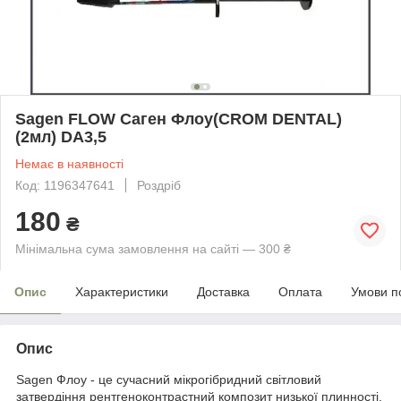
Sagen FLOW Саген Флоу(CROM DENTAL)
(2мл) DA3,5
Немає в наявності
Код: 1196347641
Роздріб
180
₴
Мінімальна сума замовлення на сайті — 300 ₴
Опис
Характеристики
Доставка
Оплата
Умови п
Опис
Sagen Флоу - це сучасний мікрогібридний світловий
затвердіння рентгеноконтрастний композит низької плинності.