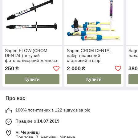
Sagen FLOW (CROM
Sagen CROM DENTAL
Sage
DENTAL) текучий
набір лікарський
Бала
фотополімерний композит
стартовий 5 шпр.
(2мл) DA1
250
2 000
380
₴
₴
Купити
Купити
Про нас
100% позитивних з 122 відгуків за рік
Працює з 14.07.2019
м. Чернівці
Поштова, 3, Чернівці, Україна