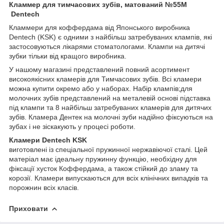
Кламмер для тимчасових зубів, матований №55М
Dentech
Кламмери для коффердама від Японського виробника
Dentech (KSK) є одними з найбільш затребуваних клампів, які
застосовуються лікарями стоматологами. Клампи на дитячі
зубки тільки від кращого виробника.
У нашому магазині представлений повний асортимент
високоякісних кламерів для Тимчасових зубів. Всі кламери
можна купити окремо або у наборах. Набір клампів;для
молочних зубів представлений на металевій основі підставка
під клампи та 8 найбільш затребуваних кламерів для дитячих
зубів. Кламера Дентек на молочні зуби надійно фіксуються на
зубах і не зіскакують у процесі роботи.
Кламери Dentech KSK
виготовлені із спеціальної пружинної нержавіючої сталі. Цей
матеріал має ідеальну пружинну функцію, необхідну для
фіксації хусток Коффердама, а також стійкий до зламу та
корозії. Кламери випускаються для всіх клінічних випадків та
порожнин всіх класів.
Приховати