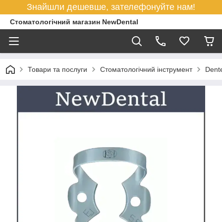
Знайшли дешевше, зателефонуйте нам!
Стоматологічний магазин NewDental
Товари та послуги
Стоматологічний інструмент
Dent