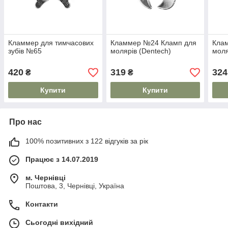
Кламмер для тимчасових
Кламмер №24 Кламп для
Кла
зубів №65
молярів (Dentech)
моля
420
319
324
₴
₴
Купити
Купити
Про нас
100% позитивних з 122 відгуків за рік
Працює з 14.07.2019
м. Чернівці
Поштова, 3, Чернівці, Україна
Контакти
Сьогодні вихідний