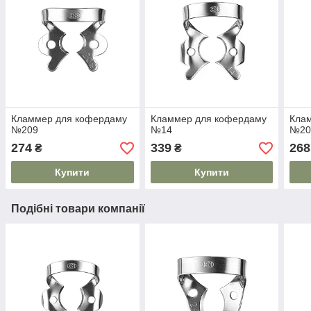
Кламмер для кофердаму
Кламмер для кофердаму
Кла
№209
№14
№20
274
339
268
₴
₴
Купити
Купити
Подібні товари компанії