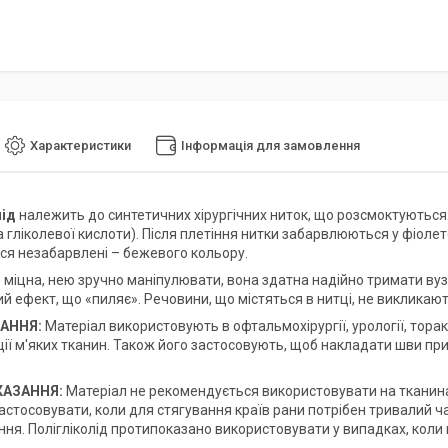
Характеристики
Інформація для замовлення
лід
належить до синтетичних хірургічних ниток, що розсмоктуються. 
 гліколевої кислоти). Після плетіння нитки забарвлюються у фіолет
я незабарвлені – бежевого кольору.
 міцна, нею зручно маніпулювати, вона здатна надійно тримати вуз
ий ефект, що «пиляє». Речовини, що містяться в нитці, не викликають 
АННЯ:
Матеріал використовують в офтальмохірургії, урології, торакал
ії м'яких тканин. Також його застосовують, щоб накладати шви при
АЗАННЯ:
Матеріал не рекомендується використовувати на тканина
астосовувати, коли для стягування країв рани потрібен тривалий ч
ня. Полігліколід протипоказано використовувати у випадках, коли 