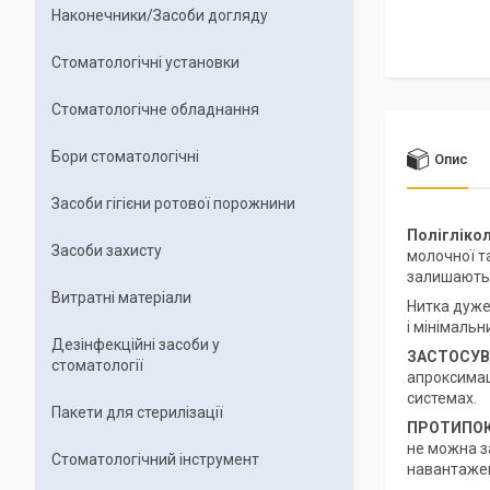
Наконечники/Засоби догляду
Стоматологічні установки
Стоматологічне обладнання
Бори стоматологічні
Опис
Засоби гігієни ротової порожнини
Полігліко
Засоби захисту
молочної та
залишаютьс
Витратні матеріали
Нитка дуже
і мінімальн
Дезінфекційні засоби у
ЗАСТОСУВ
стоматології
апроксимац
системах.
Пакети для стерилізації
ПРОТИПОК
не можна з
Стоматологічний інструмент
навантажен