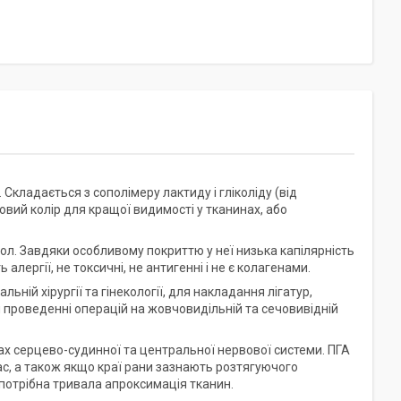
Складається з сополімеру лактиду і гліколіду (від
овий колір для кращої видимості у тканинах, або
ол. Завдяки особливому покриттю у неї низька капілярність
алергії, не токсичні, не антигенні і не є колагенами.
ьній хірургії та гінекології, для накладання лігатур,
 проведенні операцій на жовчовидільній та сечовивідній
х серцево-судинної та центральної нервової системи. ПГА
ас, а також якщо краї рани зазнають розтягуючого
потрібна тривала апроксимація тканин.