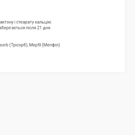
актону і стеарату кальцію.
берігається після 21 дня.
isorb (Трісорб), Mepfil (Мепфіл).