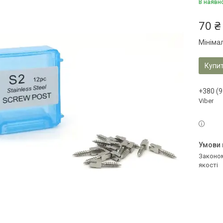
В наявн
70 ₴
Мініма
Купи
+380 (9
Viber
Законом не передбачено повернення та обмін даного товару належної
якості