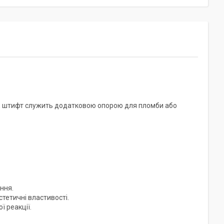
в, штифт служить додатковою опорою для пломби або
ння.
тетичні властивості.
ї реакції.