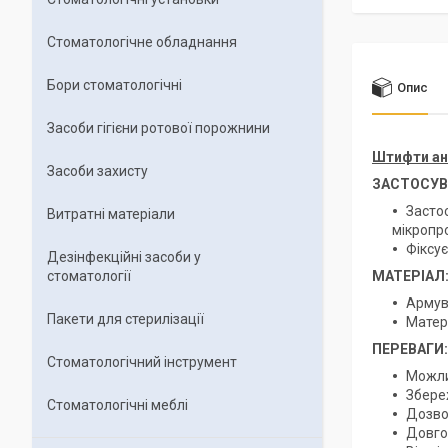
Стоматологічне обладнання
Бори стоматологічні
Опис
Засоби гігієни ротової порожнини
Штифти анк
Засоби захисту
ЗАСТОСУВ
Засто
Витратні матеріали
мікропро
Фіксує
Дезінфекційні засоби у
стоматології
МАТЕРІАЛ
Армув
Пакети для стерилізації
Матер
ПЕРЕВАГИ:
Стоматологічний інструмент
Можли
Збереж
Стоматологічні меблі
Дозвол
Довго