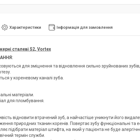
Характеристики
Інформація для замовлення
ерні сталеві S2, Vortex
АННЯ:
совуються для зміцнення та відновлення сильно зруйнованих зубі
тезу.
ться у кореневому каналі зуба.
:
альні матеріали.
іал для пломбування.
вість відновити втрачений зуб, а найчастіше уникнути його видале
ення природних тканин коренів. Повертає зубу функціональні та ес
яє підібрати матеріал штифта, на який у пацієнта не буде алергічно
вічний термін служби.