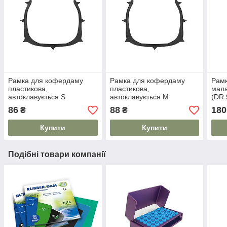
Рамка для кофердаму
Рамка для кофердаму
Рам
пластикова,
пластикова,
мала
автоклавується S
автоклавується M
(DR.
86
88
180
₴
₴
Купити
Купити
Подібні товари компанії