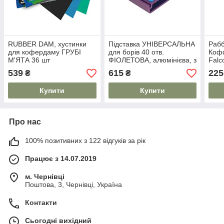
RUBBER DAM, хустинки
Підставка УНІВЕРСАЛЬНА
Рабб
для кофердаму ГРУБІ
для борів 40 отв.
Коф
М'ЯТА 36 шт
ФІОЛЕТОВА, алюмінієва, з
Falc
силіконовими вставками
х 11
539
615
225
₴
₴
Купити
Купити
Про нас
100% позитивних з 122 відгуків за рік
Працює з 14.07.2019
м. Чернівці
Поштова, 3, Чернівці, Україна
Контакти
Сьогодні вихідний